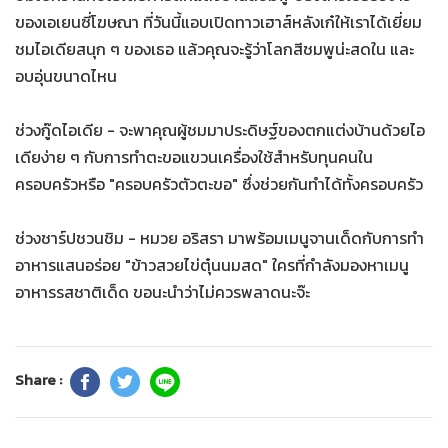
ของเอเยนซี่โฆษณา ที่วันนี้แอบเปิดทาวเฮาส์หลังเก๋ให้เราได้เยี่ยม
ชมไอเดียสนุก ๆ ของเธอ แล้วคุณจะรู้ว่าโลกสีชมพูน่ะสดใน และ
อบอุ่นขนาดไหน
ช่วงกู๊ดไอเดีย - จะพาคุณผู้ชมมาประดิษฐ์ของตกแต่งบ้านด้วยไอ
เดียง่าย ๆ กับการทำตะขอแขวนเครื่องใช้สำหรับทุนคนใน
ครอบครัวหรือ "ครอบครัวตัวตะขอ" ซึ่งช่วยกันทำได้ทั้งครอบครัว
ช่วงชาร์ปชวนชิม - หมวย อริสรา มาพร้อมเมนูจานเด็ดกับการทำ
อาหารแสนอร่อย "ข้าวสวยไข่ตุ๋นนมสด" ใครที่กำลังมองหาเมนู
อาหารรสชาติเด็ด ขอนะนำว่าไม่ควรพลาดนะจ๊ะ
Share :