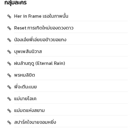
กลุ่มละคร
Her in Frame เธอในภาพนั้น
Reset การเกิดใหม่ของดวงดาว
น้องเอ๋ยพี่เอ่ยขอข้าวขอแกง
บุพเพสันนิวาส
ฝนล้านฤดู (Eternal Rain)
พรหมลิขิต
พี่จะตีนะเนย
แม่นายโอเค
แม่มดแห่งสยาม
สปาร์คใจนายจอมหยิ่ง