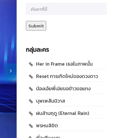
กลุ่มละคร
Her in Frame เธอในภาพนั้น
Reset การเกิดใหม่ของดวงดาว
น้องเอ๋ยพี่เอ่ยขอข้าวขอแกง
บุพเพสันนิวาส
ฝนล้านฤดู (Eternal Rain)
พรหมลิขิต
พี่จะตีนะเนย