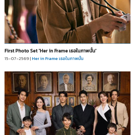
จำนวน
6
รูป
First Photo Set 'Her in Frame เธอในภาพนั้น'
15-07-2569 |
Her in Frame เธอในภาพนั้น