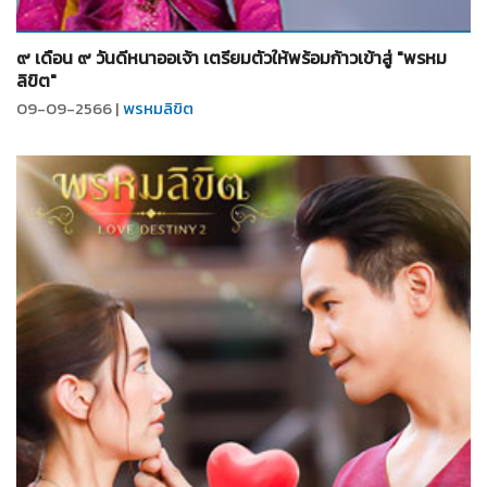
จำนวน
11
รูป
๙ เดือน ๙ วันดีหนาออเจ้า เตรียมตัวให้พร้อมก้าวเข้าสู่ "พรหม
ลิขิต"
09-09-2566 |
พรหมลิขิต