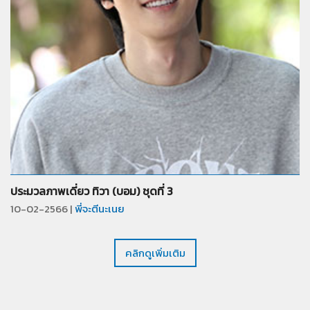
จำนวน
40
รูป
ประมวลภาพเดี่ยว ทิวา (บอม) ชุดที่ 3
10-02-2566 |
พี่จะตีนะเนย
คลิกดูเพิ่มเติม