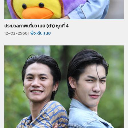
จำนวน
31
รูป
ประมวลภาพเดี่ยว เนย (ต้า) ชุดที่ 4
12-02-2566 |
พี่จะตีนะเนย