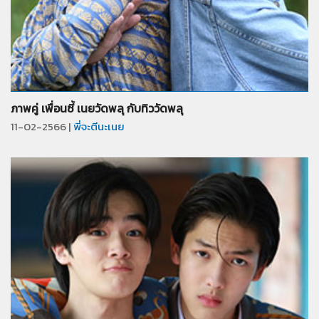
จำนวน
12
รูป
ภาพคู่ เพื่อนซี้ เนยวัดพลุ กับทิววัดพลุ
11-02-2566 |
พี่จะตีนะเนย