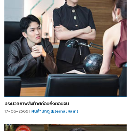
จำนวน
20
รูป
ประมวลภาพส่งท้ายก่อนถึงตอนจบ
17-06-2569 |
ฝนล้านฤดู (Eternal Rain)