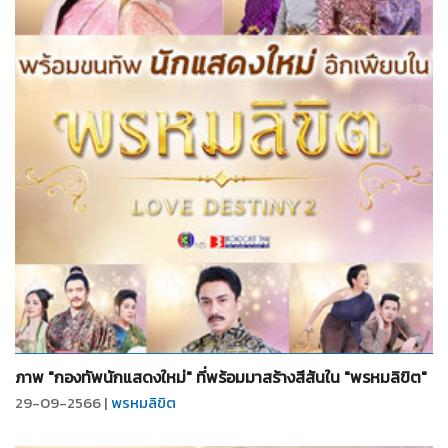
จำนวน
6
รูป
ภาพ "กองทัพนักแสดงใหม่" ที่พร้อมมาสร้างสีสันใน "พรหมลิขิต"
29-09-2566 |
พรหมลิขิต