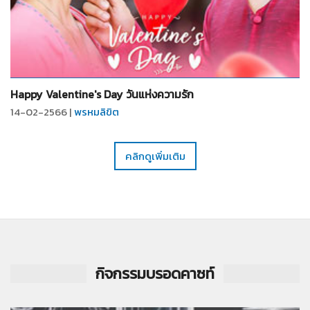
จำนวน
5
รูป
Happy Valentine's Day วันแห่งความรัก
14-02-2566 |
พรหมลิขิต
คลิกดูเพิ่มเติม
กิจกรรมบรอดคาซท์