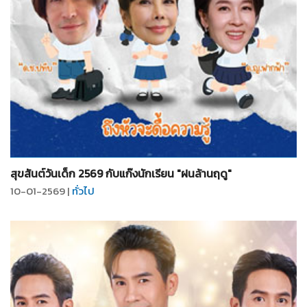
จำนวน
5
รูป
สุขสันต์วันเด็ก 2569 กับแก๊งนักเรียน "ฝนล้านฤดู"
10-01-2569 |
ทั่วไป