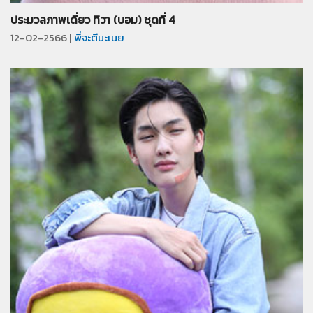
จำนวน
25
รูป
ประมวลภาพเดี่ยว ทิวา (บอม) ชุดที่ 4
12-02-2566 |
พี่จะตีนะเนย