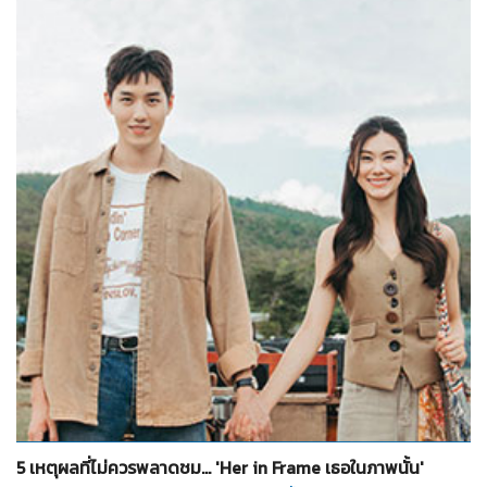
จำนวน
8
รูป
5 เหตุผลที่ไม่ควรพลาดชม... 'Her in Frame เธอในภาพนั้น'