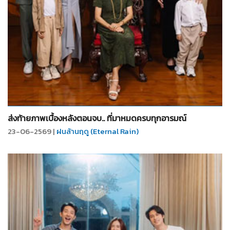
จำนวน
20
รูป
ส่งท้ายภาพเบื้องหลังตอนจบ.. ที่มาหมดครบทุกอารมณ์
23-06-2569 |
ฝนล้านฤดู (Eternal Rain)