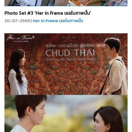
จำนวน
5
รูป
Photo Set #3 'Her in Frame เธอในภาพนั้น'
20-07-2569 |
Her in Frame เธอในภาพนั้น