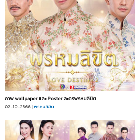
จำนวน
2
รูป
ภาพ wallpaper และ Poster ละครพรหมลิขิต
02-10-2566 |
พรหมลิขิต