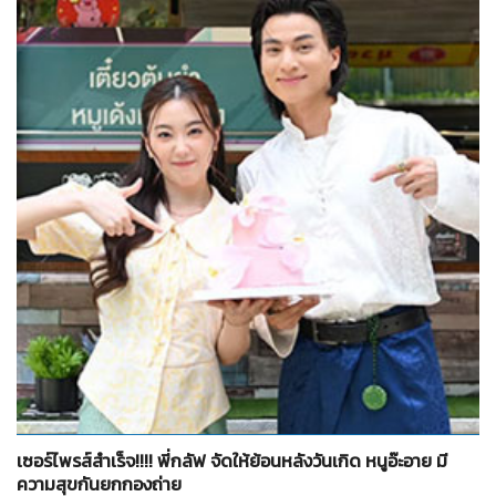
จำนวน
8
รูป
เซอร์ไพรส์สำเร็จ!!!! พี่กลัฟ จัดให้ย้อนหลังวันเกิด หนูอ๊ะอาย มี
ความสุขกันยกกองถ่าย