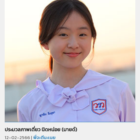
จำนวน
28
รูป
ประมวลภาพเดี่ยว นิดหน่อย (มายด์)
12-02-2566 |
พี่จะตีนะเนย