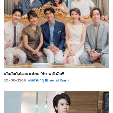
จำนวน
19
รูป
เข้มข้นถึงใจขนาดไหน ให้ภาพตัดสิน!!
20-06-2569 |
ฝนล้านฤดู (Eternal Rain)