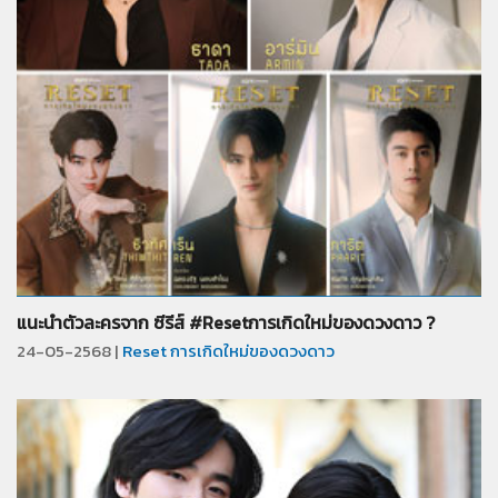
จำนวน
15
รูป
แนะนำตัวละครจาก ซีรีส์ #Resetการเกิดใหม่ของดวงดาว ?
24-05-2568 |
Reset การเกิดใหม่ของดวงดาว