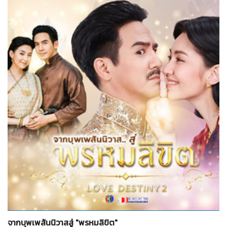
จำนวน
8
รูป
จากบุพเพสันนิวาสสู่ "พรหมลิขิต"