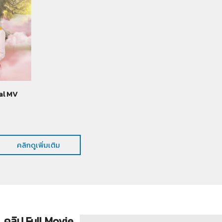
ial MV
คลิกดูเพิ่มเติม
คลิป Full Movie