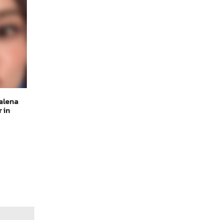
nalena
 in