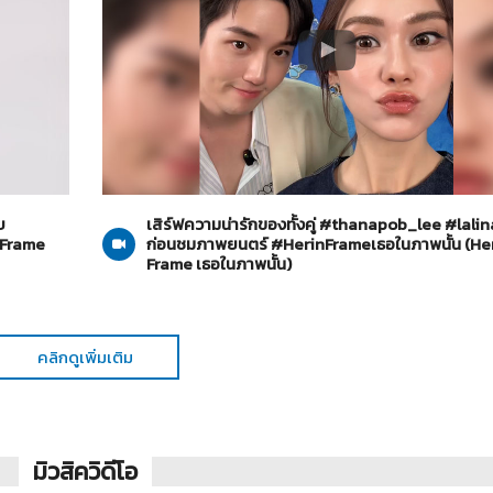
Her in Frame เธอในภาพนั้น
04-08-2569
บ
เสิร์ฟความน่ารักของทั้งคู่ #thanapob_lee #lali
 Frame
ก่อนชมภาพยนตร์ #HerinFrameเธอในภาพนั้น (Her
Frame เธอในภาพนั้น)
คลิกดูเพิ่มเติม
มิวสิควิดีโอ