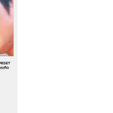
. RESET
รเกิด