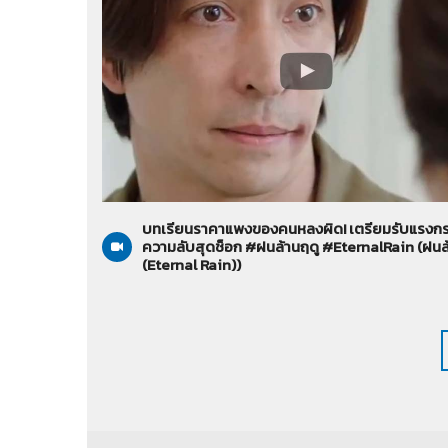
ฝนล้านฤดู (Eternal Rain)
12-06-2569
บทเรียนราคาแพงของคนหลงผิด! เตรียมรับแรงกร
ความลับสุดช็อก #ฝนล้านฤดู #EternalRain (ฝนล
(Eternal Rain))