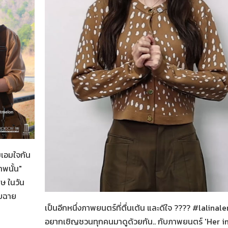
น
มเอมใจกัน
พนั้น"
ษ ในวัน
Her in Frame เธอในภาพนั้น
06-08-2569
อบฉาย
เป็นอีกหนึ่งภาพยนตร์ที่ตื่นเต้น และดีใจ ???? #lalinal
อยากเชิญชวนทุกคนมาดูด้วยกัน.. กับภาพยนตร์ 'Her i