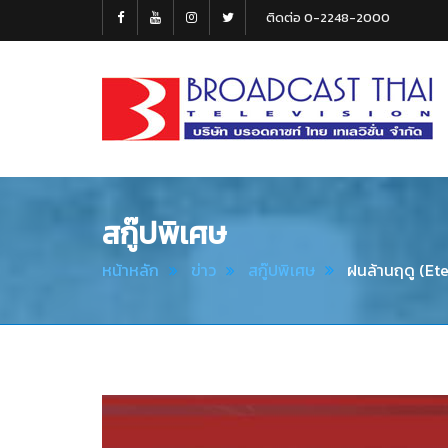
ติดต่อ 0-2248-2000
Broadcast
Thai
Television
สกู๊ปพิเศษ
หน้าหลัก
ข่าว
สกู๊ปพิเศษ
ฝนล้านฤดู (Ete