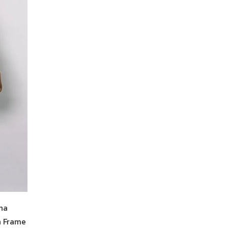
Her in Frame เธอในภาพนั้น
05-08-2569
Timeless คนเดียวที่รักเสมอ l Aheye 4 EVE l OST. Her 
Frame เธอในภาพนั้น [Official Music Video] ฉายรอบพิ
22-23 สิงหาคมนี้ ในโรงภาพยนตร์เท่านั้น สามารถกดจองตั๋
นั่ง ได้ทาง https://www.ticketmelon.com/btv/herinf
ena
n Frame