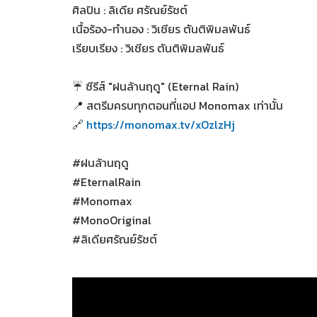
ศิลปิน : ลิเดีย ศรัณย์รัชต์
เนื้อร้อง-ทำนอง : วิเชียร ตันติพิมลพันธ์
เรียบเรียง : วิเชียร ตันติพิมลพันธ์
☔ ซีรีส์ "ฝนล้านฤดู" (Eternal Rain)
📍 สตรีมครบทุกตอนที่แอป Monomax เท่านั้น
🔗
https://monomax.tv/xOzlzHj
#ฝนล้านฤดู
#EternalRain
#Monomax
#MonoOriginal
#ลิเดียศรัณย์รัชต์