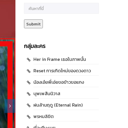
กลุ่มละคร
Her in Frame เธอในภาพนั้น
Reset การเกิดใหม่ของดวงดาว
น้องเอ๋ยพี่เอ่ยขอข้าวขอแกง
บุพเพสันนิวาส
ฝนล้านฤดู (Eternal Rain)
พรหมลิขิต
พี่จะตีนะเนย