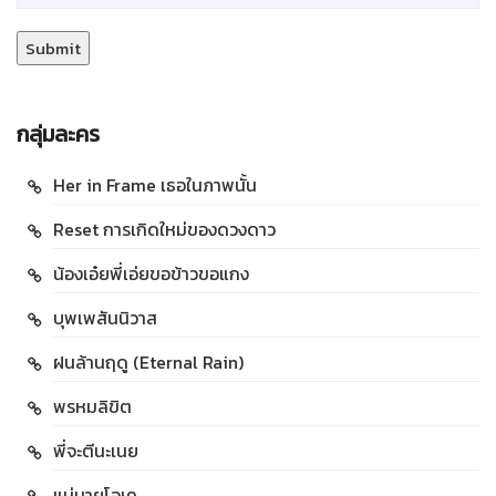
กลุ่มละคร
Her in Frame เธอในภาพนั้น
Reset การเกิดใหม่ของดวงดาว
น้องเอ๋ยพี่เอ่ยขอข้าวขอแกง
บุพเพสันนิวาส
ฝนล้านฤดู (Eternal Rain)
พรหมลิขิต
พี่จะตีนะเนย
แม่นายโอเค