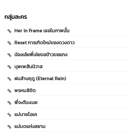
กลุ่มละคร
Her in Frame เธอในภาพนั้น
Reset การเกิดใหม่ของดวงดาว
น้องเอ๋ยพี่เอ่ยขอข้าวขอแกง
บุพเพสันนิวาส
ฝนล้านฤดู (Eternal Rain)
พรหมลิขิต
พี่จะตีนะเนย
แม่นายโอเค
แม่มดแห่งสยาม