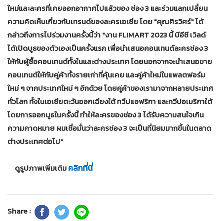
ใหม่และละครที่เคยออกอากาศไปแล้วของ ช่อง 3 และร่วมแลกเปลี่ยน
ความคิดเห็นเกี่ยวกับเทรนด์ของละครเอเชีย โดย
"คุณศิรวิศร์"
ได้
กล่าวถึงการไปร่วมงานครั้งนี้ว่า
"งาน FLIMART 2023 นี้ บีอีซี เวิลด์
ได้เปิดบูธของตัวเองเป็นครั้งแรก เพื่อนำเสนอคอนเทนต์ละครช่อง 3
ให้กับผู้ซื้อคอนเทนต์ทั้งในและต่างประเทศ โดยนอกจากจะนำเสนอขาย
คอนเทนต์ให้กับคู่ค้าทั้งรายเก่าที่คุ้นเคย และคู่ค้าใหม่ในแพลตฟอร์ม
ใหม่ ๆ จากประเทศใหม่ ๆ อีกด้วย โดยคู่ค้าของเรามาจากหลายประเทศ
ทั่วโลก ทั้งในเอเชียตะวันออกเฉียงใต้ ทวีปแอฟริกา และทวีปอเมริกาใต้
โดยการออกบูธในครั้งนี้ ทำให้ละครของช่อง 3 ได้รับความสนใจเกิน
ความคาดหมาย ผมเชื่อมั่นว่าละครช่อง 3 จะเป็นที่นิยมมากขึ้นในตลาด
ต่างประเทศต่อไป"
คลิกที่นี่
ดูรูปภาพเพิ่มเติม
Share :