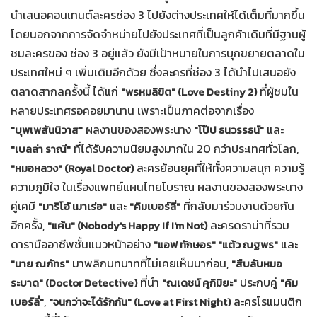
นำเสนอคอนเทนต์ละครช่อง 3 ไปยังต่างประเทศให้ได้เต็มที่มากขึ้น
โดยนอกจากการจัดจำหน่ายไปยังประเทศที่เป็นลูกค้าเดิมที่มีฐานผู้
ชมละครของ ช่อง 3 อยู่แล้ว ยังมีเป้าหมายในการบุกขยายตลาดใน
ประเทศใหม่ ๆ เพิ่มเติมอีกด้วย ซึ่งละครที่ช่อง 3 ได้นำไปเสนอยัง
ตลาดสากลครั้งนี้ ได้แก่
ที่ผู้ชมใน
"พรหมลิขิต" (Love Destiny 2)
หลายประเทศรอคอยมานาน เพราะเป็นภาคต่อจากเรื่อง
ผลงานของสองพระนาง
และ
"บุพเพสันนิวาส"
"โป๊ป ธนวรรธน์"
ที่ได้รับความนิยมสูงมากใน 20 กว่าประเทศทั่วโลก,
"เบลล่า ราณี"
ละครย้อนยุคที่ให้ทั้งความสนุก ความรู้
"หมอหลวง" (Royal Doctor)
ความภูมิใจ ในเรื่องแพทย์แผนไทยโบราณ ผลงานของสองพระนาง
คู่เคมี
และ
ที่กลับมาร่วมงานด้วยกัน
"มาริโอ้ เมาเร่อ"
"คิมเบอร์ลี่"
อีกครั้ง,
ละครดราม่าที่รวม
"แค้น" (Nobody's Happy If I'm Not)
ดารามืออาชีพชั้นแนวหน้าอย่าง
และ
"แอฟ ทักษอร" "แต้ว ณฐพร"
มาพลิกบทบาทที่ไม่เคยเห็นมาก่อน,
"นาย ณภัทร"
"สืบลับหมอ
ที่นำ
ประกบคู่
ระบาด" (Doctor Detective)
"ณเดชน์ คูกิมิยะ"
"คิม
,
ละครโรแมนติก
เบอร์ลี่"
"จนกว่าจะได้รักกัน" (Love at First Night)