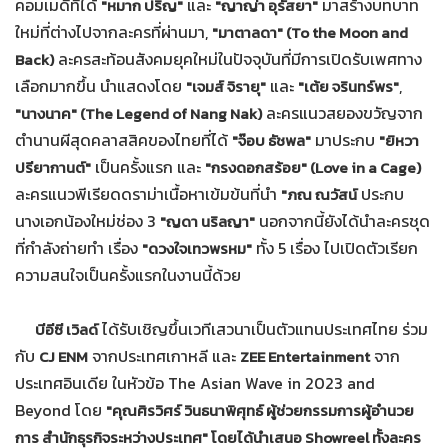
คอมเมดี้ที่ได้
และ
มาสร้างบทบาท
"หมาก ปริญ"
"ญาญ่า อุรัสยา"
ใหม่ที่ต่างไปจากละครที่ผ่านมา,
"มาตาลดา" (To the Moon and
ละครสะท้อนสังคมยุคใหม่ในปัจจุบันที่มีการเปิดรับเพศทาง
Back)
เลือกมากขึ้น นำแสดงโดย
และ
,
"เจมส์ จิรายุ"
"เต้ย จรินทร์พร"
ละครแนวสยองขวัญจาก
"นางนาค" (The Legend of Nang Nak)
ตำนานผีสุดคลาสสิคของไทยที่ได้
มาประกบ
"จ๊อบ ธัชพล"
"ยิหวา
เป็นครั้งแรก และ
ปรียากานต์"
"กรงดอกสร้อย" (Love in a Cage)
ละครแนวพีเรียดดราม่าเนื้อหาเข้มข้นที่นำ
ประกบ
"ภณ ณวัสน์
นางเอกน้องใหม่ช่อง 3
นอกจากนี้ยังได้นำละครชุด
"ญดา นริลญา"
ที่กำลังถ่ายทำ เรื่อง
ทั้ง 5 เรื่อง ไปเปิดตัวเรียก
"ดวงใจเทวพรหม"
ความสนใจเป็นครั้งแรกในงานนี้ด้วย
ได้รับเชิญขึ้นเวทีเสวนาเป็นตัวแทนประเทศไทย ร่วม
บีอีซี เวิลด์
กับ
จากประเทศเกาหลี และ
จาก
CJ ENM
ZEE Entertainment
ประเทศอินเดีย ในหัวข้อ The Asian Wave in 2023 and
Beyond โดย
"คุณศิรวิศร์ วินธนาพิศุทธ์ ผู้ช่วยกรรมการผู้อำนวย
การ สำนักธุรกิจระหว่างประเทศ"
โดยได้นำเสนอ
Showreel
ทั้งละคร