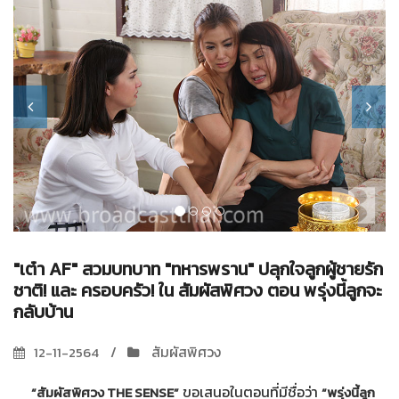
"เต๋า AF" สวมบทบาท "ทหารพราน" ปลุกใจลูกผู้ชายรัก
ชาติ! และ ครอบครัว! ใน สัมผัสพิศวง ตอน พรุ่งนี้ลูกจะ
กลับบ้าน
สัมผัสพิศวง
12-11-2564
ขอเสนอในตอนที่มีชื่อว่า
“สัมผัสพิศวง THE SENSE”
“พรุ่งนี้ลูก