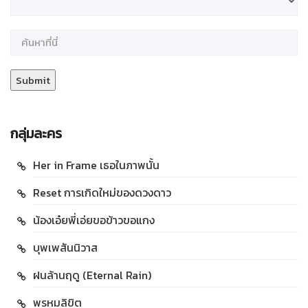
กลุ่มละคร
Her in Frame เธอในภาพนั้น
Reset การเกิดใหม่ของดวงดาว
น้องเอ๋ยพี่เอ่ยขอข้าวขอแกง
บุพเพสันนิวาส
ฝนล้านฤดู (Eternal Rain)
พรหมลิขิต