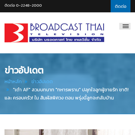
ติดต่อ 0-2248-2000
ติดต่อ
Broadcast
Thai
Television
ข่าวอัปเดต
หน้าหลัก
ข่าวอัปเดต
"เต๋า AF" สวมบทบาท "ทหารพราน" ปลุกใจลูกผู้ชายรัก ชาติ!
และ ครอบครัว! ใน สัมผัสพิศวง ตอน พรุ่งนี้ลูกจะกลับบ้าน