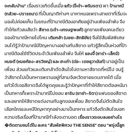
เรื่องราวเกิดขึ้นเมื่อ
พา
จะกลับบ้าน”
แก้ว (จ๊ะจ๋า-พริมรตา)
ป้ามาณี
ที่เป็นญาติห่างๆ มาหาหมอเพราะสายตาที่เริ่มจะ
(กล้วย-ปรารถนา)
มองไม่ค่อยเห็น ในขณะที่ป้ามาณีต้องอาศัยอยู่บ้านเพียงลำพัง จึง
ทำให้แก้วสงสัยว่า
ลูกชายเพียงคนเดียว
สีชาด (เต๋า-เศรษฐพงศ์)
ของป้ามาณีหายไปไหน
จึงใช้สัมผัสพิเศษ
เติมกล้า (บอย-สิทธิชัย)
จนได้รู้ว่าป้ามาณีมีปัญหาบางอย่างกับสีชาด แก้วรู้สึกเป็นห่วงที่ป้า
มาณีต้องใช้ชีวิตประจำวันเพียงลำพัง จึงให้
แองจี้ (ซาร่า-เล็กจ์)
มาอยู่เป็น
หมอดี (หมอก้อง-สรวิชญ์) และ ฮะเก๋า (ต่อ- เตชธุวานันท์)
เพื่อน ส่วนแก้วและเติมกล้าตัดสินใจไปตามหาสีชาดที่หนีไป จนรู้
ว่าสีชาดไปเป็นทหารพรานอยู่ที่สามจังหวัดชายแดนภาคใต้ เมื่อ
แก้วได้เจอสีชาดจึงได้พูดคุยและรู้ว่าปัญหาที่ทำให้สีชาดต้องหนีมา
เป็นทหารก็เพราะป้ามาณีไม่ชอบ
แฟนของสีชาด
อาริน (ชาช่า-ริตา)
และอยากให้สีชาดแต่งงานกับลูกของเพื่อน สีชาดจึงไม่ตัดสินใจ
เลือกใครและหนีปัญหาทุกอย่างมาเป็นทหาร แก้วจึงตัดสินใจบอก
ความจริงเรื่องที่ป้ามาณีกำลังจะตาบอด
เรื่องราวจะจบลงอย่างไร
�ติดตามชมได้ใน ละคร
“สัมผัสพิศวง THE SENSE” ตอน “พรุ่งนี้ลูก