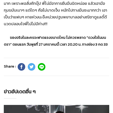
มาก เพราะพอสั่งคัทบุ๊ป พี่โน่มีอาการยืนมึนนิดหน่อย แล้วเอามือ
กุมขมับเบาๆ แต่ใดๆ คือไม่บาดเจ็บ หนักไปทางมึนซะมากกว่า เอา
เป็นว่าแฟนๆ หายห่วงนะจ๊ะหน่วยปฐมพยาบาลอย่างณิชาดูแลดี้ดี
นวดปลอบใจพี่โน่ไม่มีห่าง!!!
ของจริงในละครจะฟาดแรงขนาดไหน ไม่ควรพลาด “ดวงใจในมน
ตรา” ตอนแรก วันพุธที่ 27 มกราคมนี้ เวลา 20.20 น. ทางช่อง 3 กด 33
Share :
ข่าวอัปเดตอื่น ๆ