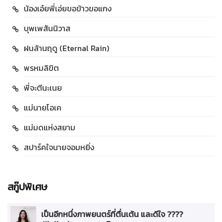
น้องเอ๋ยพี่เอ่ยขอข้าวขอแกง
บุพเพสันนิวาส
ฝนล้านฤดู (Eternal Rain)
พรหมลิขิต
พี่จะตีนะเนย
แม่นายโอเค
แม่มดแห่งสยาม
สปาร์คใจนายจอมหยิ่ง
สกู๊ปพิเศษ
เป็นอีกหนึ่งภาพยนตร์ที่ตื่นเต้น และดีใจ ????