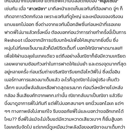
เหมือนมากเป็นพิเศษ แต่ก็เซฟความปลอดภัยของ
“หนุ่มโตโน่”
เช่นกัน เมื่อ
มาถึงหน้าเซตเห็นแจกันที่ต้องฟาด จู่ๆ ก็
“สาวณิชา”
เกิดอาการวิตกกังวล เพราะแจกันที่ดูใหญ่ และเหมือนของจริงจน
แทบแยกไม่ออก ซึ่งต่างจากแจกันม็อกอัพชิ้นก่อนหน้าที่เธอเคย
ฟาดพี่โน่มาแล้วครั้งหนึ่ง ต้องบอกก่อนว่าการถ่ายทำครั้งนี้เป็นการ
Reshoot เนื่องจากมีการปรับบทใหม่เพื่อให้สนุกมากยิ่งขึ้น ซึ่ง
หนุ่มโน่ที่เคยเจ็บมาแล้วก็มีสปิริตเต็มที่ บอกให้ณิชาฟาดมาเลย!!
เพื่อให้ผ่านฉลุยในเทคเดียว แต่ถึงอย่างงั้นณิชาก็ยังมีความเครียด
เลยพยายามซ้อมท้วงท่าในการฟาดให้แม่นยำ และตรงจุดมากที่สุด
อยู่หลายครั้ง ก่อนเริ่มถ่ายจริงณิชารีบยกมือไหว้พี่โน่ ซึ่งเมื่ออิน
เนอร์ทางการแสดงมาเต็มแล้ว อะไรก็ฉุดณิชาไม่อยู่จริง เห็นตัว
เล็กๆ แบบนี้พลังล้นเหลือฟาดสุดแรงมาก ก่อนวิ่งหนีหายไปหลัง
กล้อง สิ้นเสียงคัทจากผกก.เท่านั้น ณิชากลับมาเป็นณิชา แล้วรีบ
บึ่งมาดูอาการพี่โน่ทันที แต่พี่โน่บอกสบายๆ ยกนิ้วบอกโอเค แต่ๆ
ๆๆ ทางภาพยังไม่สาแก่ใจ รีบขออภัยพี่โน่และบอกว่าขออีกเทคได้
ไหม?? ซึ่งพี่โน่แม้จะไม่เจ็บแต่มีความหวาดเสียวเบาๆ ก็ยิ้มสู้บอก
โอเคครับจัดไป แต่เทคนี้ดูเหมือนว่าพลังมือของณิชาจะมาเต็มกว่า