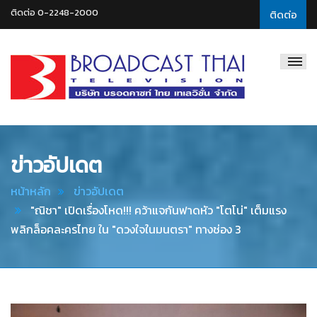
ติดต่อ 0-2248-2000
ติดต่อ
Broadcast
Thai
Television
ข่าวอัปเดต
หน้าหลัก
ข่าวอัปเดต
"ณิชา" เปิดเรื่องโหด!!! คว้าแจกันฟาดหัว "โตโน่" เต็มแรง
พลิกล็อคละครไทย ใน "ดวงใจในมนตรา" ทางช่อง 3