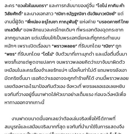
ละคร
และการกลับมาของคู่จิ้น
“ดวงใจในมนตรา”
“โตโน่ ภาคิน คำ
และนางเอกสาว
แต่
วิลัยศักดิ์”
“ณิชา ณัฏฐณิชา ดังวัธนาวณิชย์”
งานนี้ผู้จัด
แห่งค่าย
“พี่หน่อง อรุโณชา ภาณุพันธุ์”​
“บรอดคาซท์ ไทย
ขอพลิกแนวละครไทยเดิมๆ ที่พระเอกต้องฉุดกระชาก
เทเลวิชั่น”
ลากถูนางเอก แต่เปลี่ยนให้เป็นพระเอกนี่แหละที่ถูกกระทำแบบ
หนักๆ เพราะเปิดเรื่องมา
ที่รับบทโดย
ถูก
“พราวพลอย”
“ณิชา”
ที่รับบทโดย
จับตัวมาที่เกาะมุกดำ และเมื่อตื่นขึ้นมา
“พชร”
“โตโน่”
พชรก็เอาแต่พูดจาแปลกๆ จนพราวพลอยคิดว่าเขาจับมาผิดตัว
เหมือนในละครเรื่องจำเลยรักแน่ๆ เมื่อเห็นท่าไม่ดี แถมพชรยังเอา
มีดกริซขึ้นมา เธอคิดว่าเธออาจจะถูกทำร้ายก็ได้ งานนี้พราวพลอย
เลยต้องหาอะไรมาป้องกันตัวเอง จังหวะที่ พชรเผลอเธอเลยหยิบ
แจกันที่วางอยู่ขึ้นมาฟาดใส่หัวเขาอย่างเต็มแรง ก่อนจะวิ่งหนีเพื่อ
หาทางออกจากเกาะนี้
งานฟาดขนาดนี้บอกเลยว่าต้องเล่นจริงเพื่อให้ได้ภาพที่
สมบูรณ์และเสมือนจริงมากที่สุด แจกันที่นำมาใช้ในการแสดงจึง