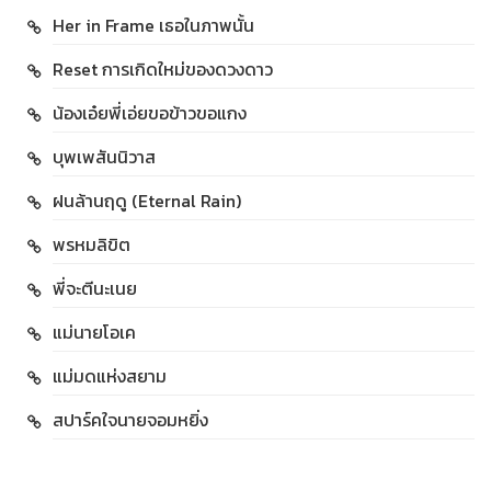
Her in Frame เธอในภาพนั้น
Reset การเกิดใหม่ของดวงดาว
น้องเอ๋ยพี่เอ่ยขอข้าวขอแกง
บุพเพสันนิวาส
ฝนล้านฤดู (Eternal Rain)
พรหมลิขิต
พี่จะตีนะเนย
แม่นายโอเค
แม่มดแห่งสยาม
สปาร์คใจนายจอมหยิ่ง