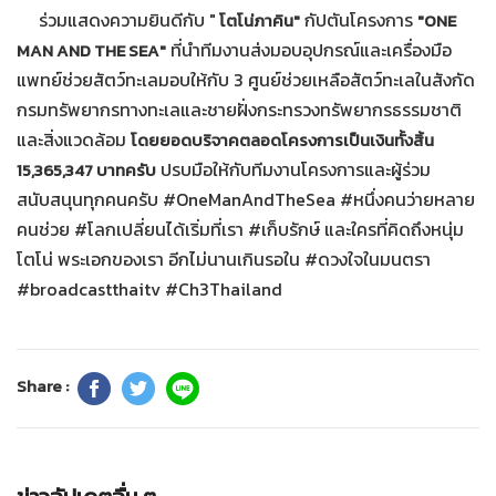
ร่วมแสดงความยินดีกับ "
กัปตันโครงการ
โตโน่ภาคิน"
"ONE
ที่นำทีมงานส่งมอบอุปกรณ์และเครื่องมือ
MAN AND THE SEA"
แพทย์ช่วยสัตว์ทะเลมอบให้กับ 3 ศูนย์ช่วยเหลือสัตว์ทะเลในสังกัด
กรมทรัพยากรทางทะเลและชายฝั่งกระทรวงทรัพยากรธรรมชาติ
และสิ่งแวดล้อม
โดยยอดบริจาคตลอดโครงการเป็นเงินทั้งสิ้น
ปรบมือให้กับทีมงานโครงการและผู้ร่วม
15,365,347 บาทครับ
สนับสนุนทุกคนครับ #OneManAndTheSea #หนึ่งคนว่ายหลาย
คนช่วย #โลกเปลี่ยนได้เริ่มที่เรา #เก็บรักษ์ และใครที่คิดถึงหนุ่ม
โตโน่ พระเอกของเรา อีกไม่นานเกินรอใน #ดวงใจในมนตรา
#broadcastthaitv #Ch3Thailand
Share :