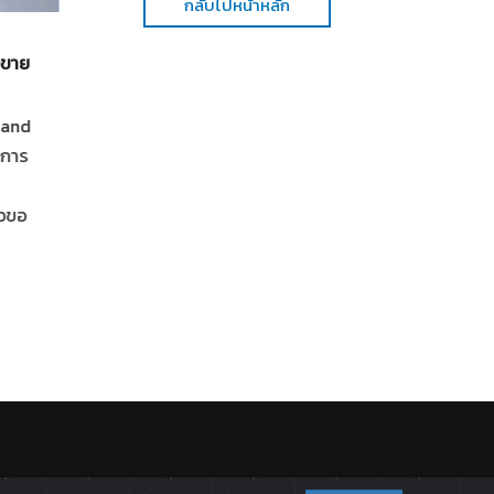
กลับไปหน้าหลัก
"พี่หน่อง-พี่ไก่" มอบช่อดอกไม้ร่วมแสดงความยินดี 
อขาย
ฉลองเปิด "Cloud 11" ครีเอทีฟแลนด์มาร์กแห่งใหม่
ไทยและเอเชีย
land
"พี่หน่อง-พี่ไก่" มอบช่อดอกไม้ร่วมแสดงความยินดี และฉ
ะการ
เปิด "Cloud 11" ครีเอทีฟแลนด์มาร์กแห่งใหม่ของไทยและเอ
อย่างเป็นทางการ ท่ามกลางบรรยากาศที่สนุก คึกคัก เต็มไ
าวขอ
สีสันของดนตรี ศิลปะ แฟชั่น และพลังแห่งความคิดสร้างสรรค
หลอมรวมผู้คนจากหลากหลายวงกา
อ่านเพิ่มเติม
.