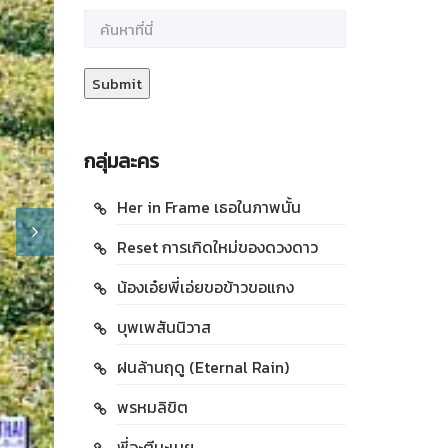
กลุ่มละคร
Her in Frame เธอในภาพนั้น
Reset การเกิดใหม่ของดวงดาว
น้องเอ๋ยพี่เอ่ยขอข้าวขอแกง
บุพเพสันนิวาส
ฝนล้านฤดู (Eternal Rain)
พรหมลิขิต
พี่จะตีนะเนย