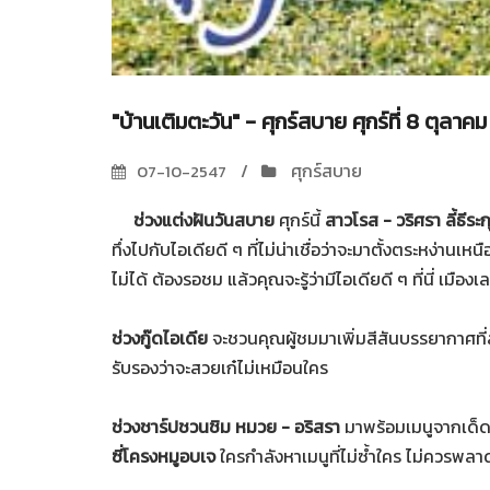
"บ้านเติมตะวัน" - ศุกร์สบาย ศุกร์ที่ 8 ตุลาค
ศุกร์สบาย
07-10-2547
ช่วงแต่งฝันวันสบาย
ศุกร์นี้
สาวโรส - วริศรา ลี้ธีระก
ทึ่งไปกับไอเดียดี ๆ ที่ไม่น่าเชื่อว่าจะมาตั้งตระหง่านเ
ไม่ได้ ต้องรอชม แล้วคุณจะรู้ว่ามีไอเดียดี ๆ ที่นี่ เมืองเ
ช่วงกู๊ดไอเดีย
จะชวนคุณผู้ชมมาเพิ่มสีสันบรรยากาศที่ส
รับรองว่าจะสวยเก๋ไม่เหมือนใคร
ช่วงชาร์ปชวนชิม หมวย - อริสรา
มาพร้อมเมนูจากเด็ดก
ซี่โครงหมูอบเจ
ใครกำลังหาเมนูที่ไม่ซ้ำใคร ไม่ควรพลาดจ้า