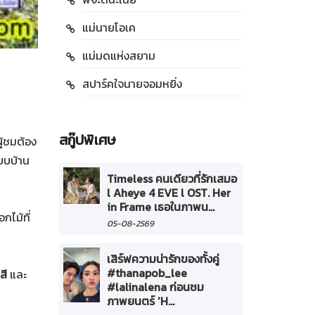
แม่นายโอเค
แม่มดแห่งสยาม
สปาร์คใจนายจอมหยิ่ง
สกู๊ปพิเศษ
ู้ชมต้อง
แบบบ้าน
Timeless คนเดียวที่รักเสมอ
l Aheye 4 EVE l OST. Her
in Frame เธอในภาพน...
กไม้ที่
05-08-2569
เสิร์ฟความน่ารักของทั้งคู่
#thanapob_lee
สี
และ
#lalinalena ก่อนชม
ภาพยนตร์ 'H...