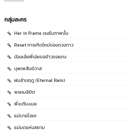
กลุ่มละคร
Her in Frame เธอในภาพนั้น
Reset การเกิดใหม่ของดวงดาว
น้องเอ๋ยพี่เอ่ยขอข้าวขอแกง
บุพเพสันนิวาส
ฝนล้านฤดู (Eternal Rain)
พรหมลิขิต
พี่จะตีนะเนย
แม่นายโอเค
แม่มดแห่งสยาม