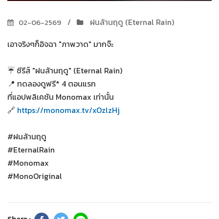
ฝนล้านฤดู (Eternal Rain)
02-06-2569
เอาจริงๆก็อิจฉา "ภาพวาด" มากจ๊ะ
☔ ซีรีส์ "ฝนล้านฤดู" (Eternal Rain)
📍 ทดลองดูฟรี* 4 ตอนแรก
ที่แอปพลิเคชัน Monomax เท่านั้น
🔗
https://monomax.tv/xOzlzHj
#ฝนล้านฤดู
#EternalRain
#Monomax
#MonoOriginal
Share :