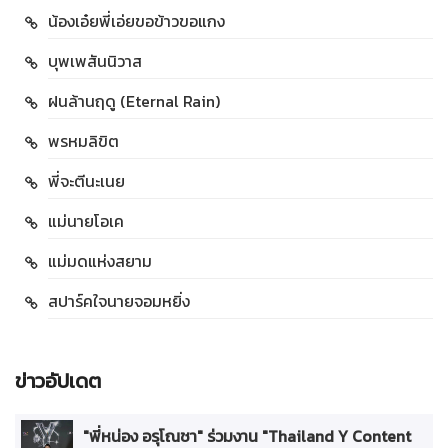
น้องเอ๋ยพี่เอ่ยขอข้าวขอแกง
บุพเพสันนิวาส
ฝนล้านฤดู (Eternal Rain)
พรหมลิขิต
พี่จะตีนะเนย
แม่นายโอเค
แม่มดแห่งสยาม
สปาร์คใจนายจอมหยิ่ง
ข่าวอัปเดต
"พี่หน่อง อรุโณชา" ร่วมงาน "Thailand Y Content