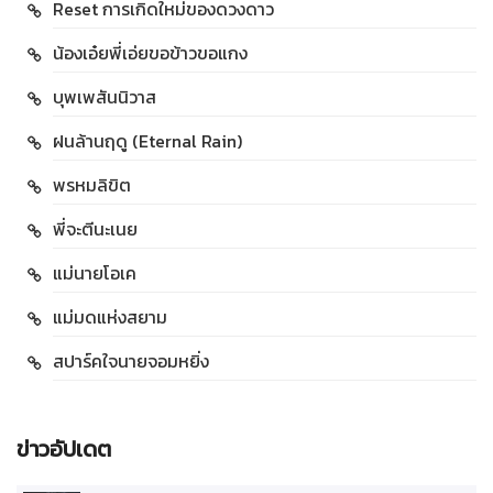
Reset การเกิดใหม่ของดวงดาว
น้องเอ๋ยพี่เอ่ยขอข้าวขอแกง
บุพเพสันนิวาส
ฝนล้านฤดู (Eternal Rain)
พรหมลิขิต
พี่จะตีนะเนย
แม่นายโอเค
แม่มดแห่งสยาม
สปาร์คใจนายจอมหยิ่ง
ข่าวอัปเดต