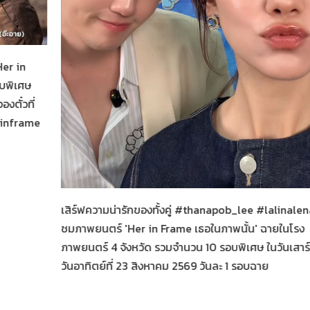
น
Her in
อบพิเศษ
งตั๋วที่
rinframe
Her in Frame เธอในภาพนั้น
04-08-2569
เสิร์ฟความน่ารักของทั้งคู่ #thanapob_lee #lalinalen
ชมภาพยนตร์ 'Her in Frame เธอในภาพนั้น' ฉายในโรง
ภาพยนตร์ 4 จังหวัด รวมจำนวน 10 รอบพิเศษ ในวันเสาร์ท
วันอาทิตย์ที่ 23 สิงหาคม 2569 วันละ 1 รอบฉาย