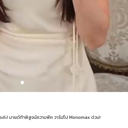
ค่ะ! มายด์ท้าพิสูจน์ความพีค วาร์ปไป Monomax ด่วน!