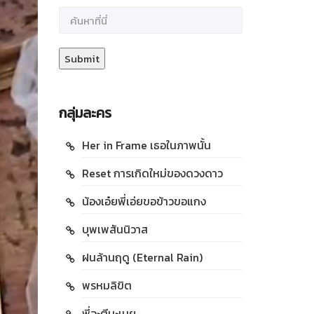
กลุ่มละคร
Her in Frame เธอในภาพนั้น
Reset การเกิดใหม่ของดวงดาว
น้องเอ๋ยพี่เอ่ยขอข้าวขอแกง
บุพเพสันนิวาส
ฝนล้านฤดู (Eternal Rain)
พรหมลิขิต
พี่จะตีนะเนย