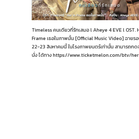
Her in Frame เธอในภาพนั้
05-08-2569
Timeless คนเดียวที่รักเสมอ l Aheye 4 EVE l OST. 
Frame เธอในภาพนั้น [Official Music Video] ฉายร
22-23 สิงหาคมนี้ ในโรงภาพยนตร์เท่านั้น สามารถกดจอ
นั่ง ได้ทาง https://www.ticketmelon.com/btv/he
ั้น
inalena
er in Frame
จำนวน 10
คม 2569 วันละ