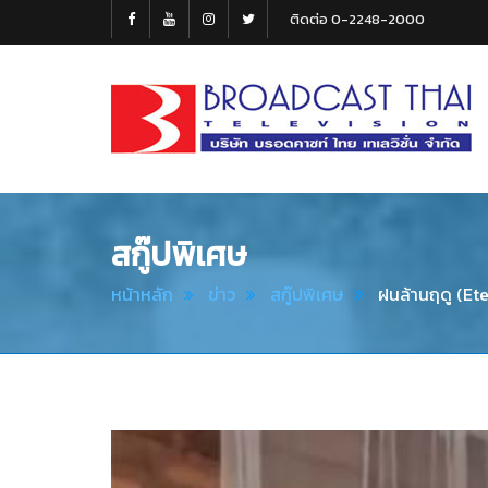
ติดต่อ 0-2248-2000
Broadcast
Thai
Television
สกู๊ปพิเศษ
หน้าหลัก
ข่าว
สกู๊ปพิเศษ
ฝนล้านฤดู (Ete