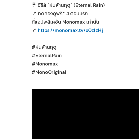
☔ ซีรีส์ "ฝนล้านฤดู" (Eternal Rain)
📍 ทดลองดูฟรี* 4 ตอนแรก
ที่แอปพลิเคชัน Monomax เท่านั้น
🔗
https://monomax.tv/xOzlzHj
#ฝนล้านฤดู
#EternalRain
#Monomax
#MonoOriginal