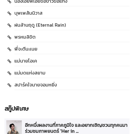
น้องเอ๋ยพี่เอ่ยขอข้าวขอแกง
บุพเพสันนิวาส
ฝนล้านฤดู (Eternal Rain)
พรหมลิขิต
พี่จะตีนะเนย
แม่นายโอเค
แม่มดแห่งสยาม
สปาร์คใจนายจอมหยิ่ง
สกู๊ปพิเศษ
อีกหนึ่งผลงานที่ภาคภูมิใจ และอยากเชิญชวนทุกคนมา
ร่วมชมภาพยนตร์ 'Her in ...