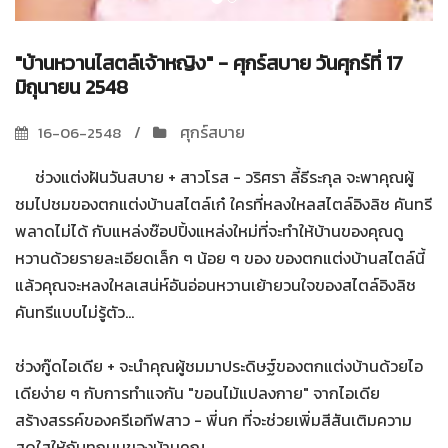
"บ้านหวานไสตล์เจ้าหญิง" - ศุกร์สบาย วันศุกร์ที่ 17
มิถุนายน 2548
ศุกร์สบาย
16-06-2548
ช่วงแต่งฝันวันสบาย + สาวโรส - วริศรา ลี้ธีระกุล จะพาคุณผู้
ชมไปชมของตกแต่งบ้านสไตล์เก๋ ใครที่หลงใหลสไตล์อิงลิช คันทรี
พลาดไม่ได้ กับแหล่งช๊อปปิ้งแหล่งใหม่ที่จะทำให้บ้านของคุณดู
หวานด้วยรายละเอียดเล็ก ๆ น้อย ๆ ของ ของตกแต่งบ้านสไตล์นี้
แล้วคุณจะหลงใหลเสน่ห์อันอ่อนหวานเย้ายวนใจของสไตล์อิงลิช
คันทรีแบบไม่รู้ตัว...
ช่วงกู๊ดไอเดีย + จะนำคุณผู้ชมมาประดิษฐ์ของตกแต่งบ้านด้วยไอ
เดียง่าย ๆ กับการทำแจกัน "ขอนไม้แปลงกาย" จากไอเดีย
สร้างสรรค์ของครีเอทีฟสาว - พี่นก ที่จะช่วยเพิ่มสีสันเติมความ
สดใสให้กับทุกมุมของบ้านคุณ