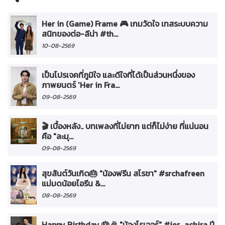
Her in (Game) Frame 🎮 เกมวัดใจ เทสระบบความ
สนิทของต่อ-ลีน่า #th...
10-08-2569
เป็นโปรเจคที่ภูมิใจ และดีใจที่ได้เป็นส่วนหนึ่งของ
ภาพยนตร์ 'Her in Fra...
09-08-2569
🎬 เบื้องหลัง.. บทเพลงที่ไม่ยาก แต่ก็ไม่ง่าย ที่แน่นอน
คือ "ละมุ...
09-08-2569
สุขสันต์วันเกิด🎂 "น้องฟรีน สโรชา" #srchafreen
แม่มดน้อยไอรีน &...
08-08-2569
Happy Birthday 🎂🎉 "น้องโรเจอร์" #jer_achira ปี