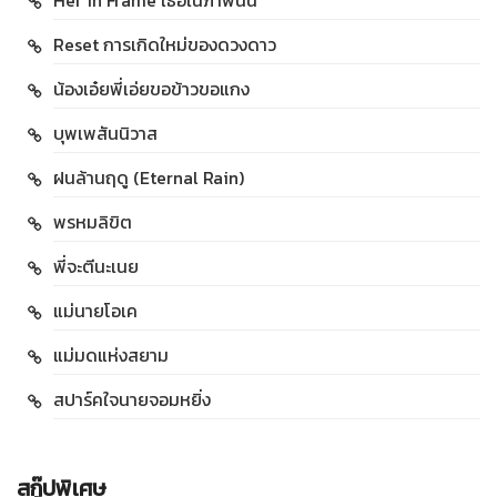
Her in Frame เธอในภาพนั้น
Reset การเกิดใหม่ของดวงดาว
น้องเอ๋ยพี่เอ่ยขอข้าวขอแกง
บุพเพสันนิวาส
ฝนล้านฤดู (Eternal Rain)
พรหมลิขิต
พี่จะตีนะเนย
แม่นายโอเค
แม่มดแห่งสยาม
สปาร์คใจนายจอมหยิ่ง
สกู๊ปพิเศษ