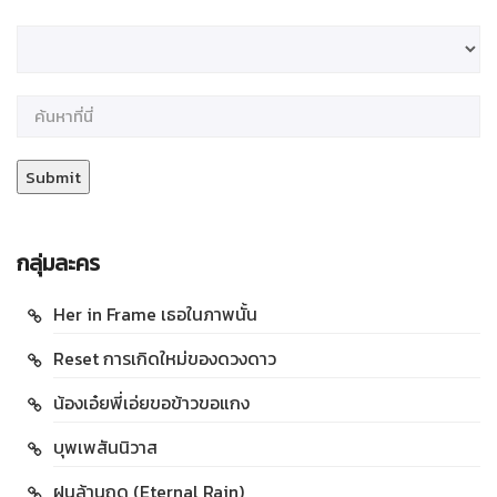
กลุ่มละคร
Her in Frame เธอในภาพนั้น
Reset การเกิดใหม่ของดวงดาว
น้องเอ๋ยพี่เอ่ยขอข้าวขอแกง
บุพเพสันนิวาส
ฝนล้านฤดู (Eternal Rain)