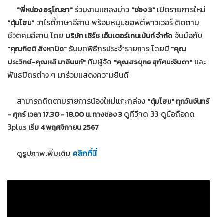
ร่วมงานแถลงข่าว
เปิดรายการใหม่
"พี่หน่อง อรุโณชา"
"ช่อง 3"
วาไรตี้ภาษาอีสาน พร้อมหนุนซอฟต์พาวเวอร์ ติดตาม
"ตุ้มโฮม"
ชีวิตคนอีสาน โดย
จับมือกับ
บริษัท เซิร์ช เอ็นเตอร์เทนเม้นท์ จำกัด
รับบทพิธีกรประจำรายการ โดยมี
"คุณกิตติ สิงหาปัด"
"คุณ
ทีมผู้จัด
และ
ประวิทย์-คุณหลี มาลีนนท์"
"คุณสรยุทธ สุทัศนะจินดา"
พันธมิตรต่าง ๆ มาร่วมแสดงความยินดี
สามารถติดตามรายการน้องใหม่แกะกล่อง
"ตุ้มโฮม" ทุกวันจันทร์
ดูทีวีกด 33 ดูมือถือกด
- ศุกร์ เวลา 17.30 - 18.00 น. ทางช่อง 3
3plus
เริ่ม 4 พฤศจิกายน 2567
ดูรูปภาพเพิ่มเติม
คลิกที่นี่