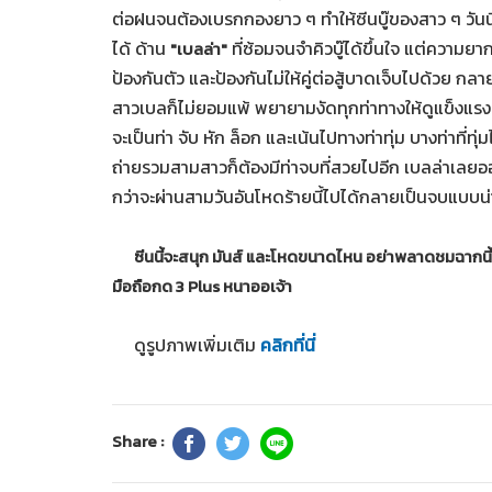
ต่อฝนจนต้องเบรกกองยาว ๆ ทำให้ซีนบู๊ของสาว ๆ วันนี้ใ
ได้ ด้าน
ที่ซ้อมจนจำคิวบู๊ได้ขึ้นใจ แต่ความยากอ
"เบลล่า"
ป้องกันตัว และป้องกันไม่ให้คู่ต่อสู้บาดเจ็บไปด้วย กลา
สาวเบลก็ไม่ยอมแพ้ พยายามงัดทุกท่าทางให้ดูแข็งแรงท
จะเป็นท่า จับ หัก ล็อก และเน้นไปทางท่าทุ่ม บางท่าที่ทุ
ถ่ายรวมสามสาวก็ต้องมีท่าจบที่สวยไปอีก เบลล่าเลยออ
กว่าจะผ่านสามวันอันโหดร้ายนี้ไปได้กลายเป็นจบแบบน่าร
ซีนนี้จะสนุก มันส์ และโหดขนาดไหน อย่าพลาดชมฉากนี้ใ
มือถือกด 3 Plus หนาออเจ้า
ดูรูปภาพเพิ่มเติม
คลิกที่นี่
Share :