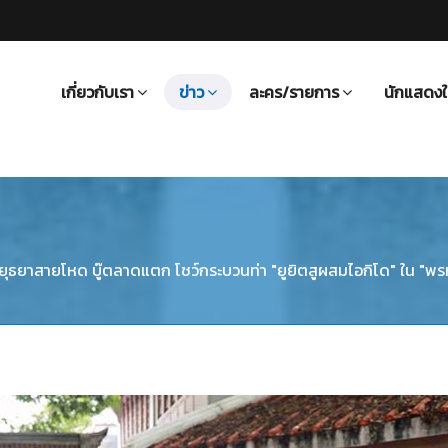
เกี่ยวกับเรา
ข่าว
ละคร/รายการ
นักแสดงใ
อยุธยาสายโหด บู๊ตลาดแตก โชว์กระบวนท่า "ยูยิตสูผสมไอกิโด" ใน "พร