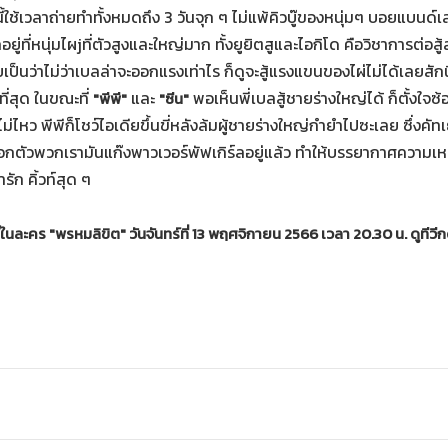
ช้เวลาถ่ายทำทั้งหมดถึง 3 วันจุก ๆ ไม่แพ้คิวบู๊ของหนุ่มๆ บอยแบนด์เล
ยู่ที่หนุ่มไผjที่ตัวสูงและใหญ่มาก ทั้งยูยิตสูและไอกิโด คือวิชาการต่อสู
ยเป็นว่าไม่ว่าเบลล่าจะออกแรงเท่าไร ก็ดูจะสู้แรงแขนของไผ่ไม่ได้เลยสัก
ี่สุด ในขณะที่
และ
พอเห็นพี่เบลสู้ชายร่างใหญ่ได้ ก็ตั้งใจซ้อ
"พีพี"
"ซีน"
่มไม่ไหว พีพีก็โชว์ไอเดียขึ้นขี่หลังล้มผู้ชายร่างใหญ่กำยำไปซะเลย ซึ่งคั
กตัวพวกเรามันแก๊งพาวเวอร์พัฟเกิร์ลอยู่แล้ว ทำให้บรรยากาศความเหนื
ัก คิ้วท์สุด ๆ
นละคร "พรหมลิขิต" วันจันทร์ที่ 13 พฤศจิกายน 2566 เวลา 20.30 น. ดูทีวีก