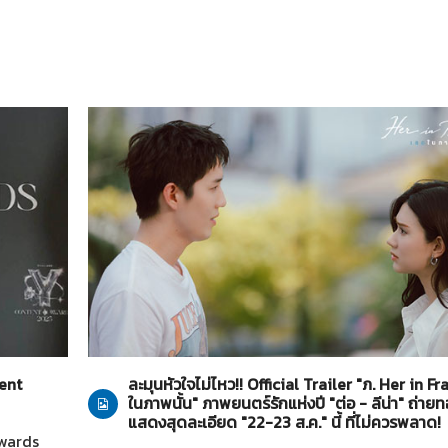
Her in Frame เธอในภาพนั้น
27-07-2569
tent
ละมุนหัวใจไม่ไหว!! Official Trailer "ภ. Her in F
ในภาพนั้น" ภาพยนตร์รักแห่งปี "ต่อ - ลีน่า" ถ่า
แสดงสุดละเอียด "22-23 ส.ค." นี้ ที่ไม่ควรพลาด!
Awards