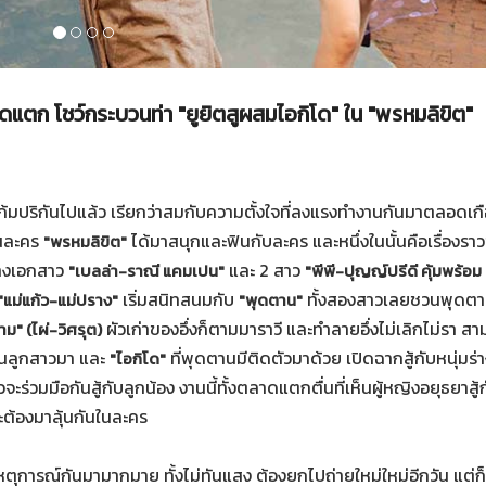
ดแตก โชว์กระบวนท่า "ยูยิตสูผสมไอกิโด" ใน "พรหมลิขิต"
แก้มปริกันไปแล้ว เรียกว่าสมกับความตั้งใจที่ลงแรงทำงานกันมาตลอดเกื
ฟนละคร
ได้มาสนุกและฟินกับละคร และหนึ่งในนั้นคือเรื่องรา
"พรหมลิขิต"
างเอกสาว
และ 2 สาว
"เบลล่า-ราณี แคมเปน"
"พีพี-ปุญญ์ปรีดี คุ้มพร้อ
เริ่มสนิทสนมกับ
ทั้งสองสาวเลยชวนพุดต
"แม่แก้ว-แม่ปราง"
"พุดตาน"
ผัวเก่าของอึ่งก็ตามมาราวี และทำลายอึ่งไม่เลิกไม่รา ส
าม" (ไผ่-วิศรุต)
นลูกสาวมา และ
ที่พุดตานมีติดตัวมาด้วย เปิดฉากสู้กับหนุ่มร่
"ไอกิโด"
ะร่วมมือกันสู้กับลูกน้อง งานนี้ทั้งตลาดแตกตื่นที่เห็นผู้หญิงอยุธยาสู้ก
ต้องมาลุ้นกันในละคร
ุการณ์กันมามากมาย ทั้งไม่ทันแสง ต้องยกไปถ่ายใหม่ใหม่อีกวัน แต่ก