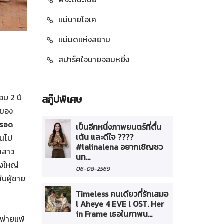
แม่นายโอเค
แม่มดแห่งสยาม
สปาร์คใจนายจอมหยิ่ง
อบ 2 ปี
สกู๊ปพิเศษ
วของ
ม รอด
เป็นอีกหนึ่งภาพยนตร์ที่ตื่น
เต้น และดีใจ ????
านไป
#lalinalena อยากเชิญชว
ามสาว
นท...
างใหญ่
06-08-2569
ับผู้ชาย
Timeless คนเดียวที่รักเสมอ
l Aheye 4 EVE l OST. Her
in Frame เธอในภาพน...
็พ่ายแพ้