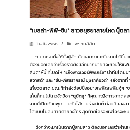
"เบลล่า-พีพี-ซีน" สาวอยุธยาสายโหด บู๊ตลา
พรหมลิขิต
13-11-2566
กวาดเรตติ้งให้ทั้งผู้จัด นักแสดง และทีมงานได้ยิ้ม
ต้องบอกเลยว่าเรื่องราวยังมีอีกมากมายที่จะชวนให้แ
สัปดาห์นี้ ที่เปิดให้
นำทีมโดยน
"แก๊งพาวเวอร์พัฟเกิร์ล"
และ
หลังจากที่
สวาสดิ์"
"ซีน-ภัสธรากรณ์ บุษราคัมวดี"
เที่ยวตลาด ขณะที่กำลังช้อปปิ้งอย่างเพลิดเพลินจู่ๆ
"ข
เห็นก็ทนไม่ไหวงัดวิชา
ที่คุณหญิงการะเกดสอ
"ยูยิตสู"
งานนี้เปิดด้วยพุดตานกับไอ้ขามร่างยักษ์ ก่อนที่สองสาวจ
ได้แบบไม่สนสายตาของใคร สุดท้ายใครจะแพ้ใครจะชนะ
ซึ่งกว่าจะมาเป็นฉากบู๊สามสาว ต้องบอกเลยว่าผ่านเหต