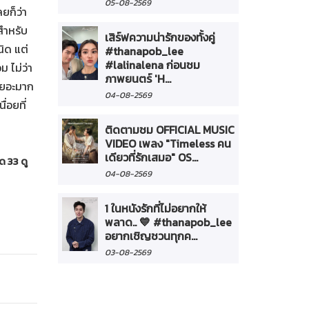
05-08-2569
ยก็ว่า
้สำหรับ
เสิร์ฟความน่ารักของทั้งคู่
นิด แต่
#thanapob_lee
#lalinalena ก่อนชม
ม ไม่ว่า
ภาพยนตร์ 'H...
ทเยอะมาก
04-08-2569
่อยที่
ติดตามชม OFFICIAL MUSIC
VIDEO เพลง "Timeless คน
เดียวที่รักเสมอ" OS...
ด 33 ดู
04-08-2569
1 ในหนังรักที่ไม่อยากให้
พลาด.. 💙 #thanapob_lee
อยากเชิญชวนทุกค...
03-08-2569