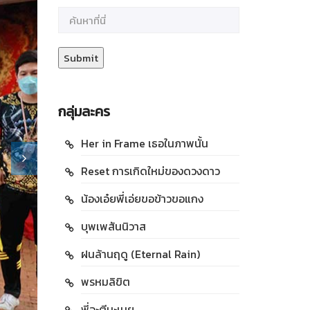
กลุ่มละคร
Her in Frame เธอในภาพนั้น
Reset การเกิดใหม่ของดวงดาว
น้องเอ๋ยพี่เอ่ยขอข้าวขอแกง
บุพเพสันนิวาส
ฝนล้านฤดู (Eternal Rain)
พรหมลิขิต
พี่จะตีนะเนย