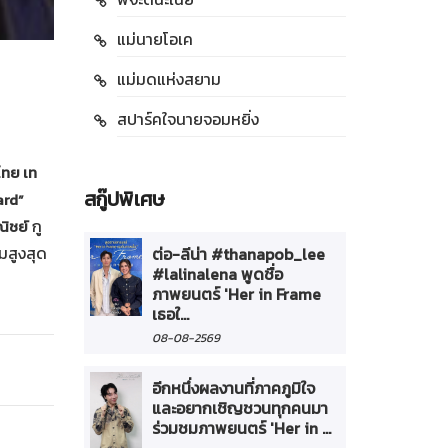
แม่นายโอเค
แม่มดแห่งสยาม
สปาร์คใจนายจอมหยิ่ง
ไทย เท
สกู๊ปพิเศษ
ard”
กู
ณิชย์
มสูงสุด
ต่อ-ลีน่า #thanapob_lee
#lalinalena พูดชื่อ
ภาพยนตร์ 'Her in Frame
เธอใ...
08-08-2569
อีกหนึ่งผลงานที่ภาคภูมิใจ
และอยากเชิญชวนทุกคนมา
ร่วมชมภาพยนตร์ 'Her in ...