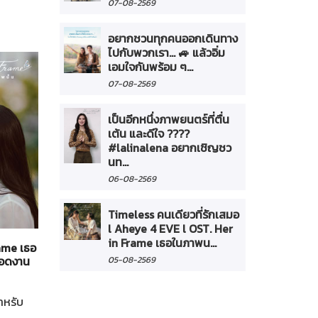
07-08-2569
อยากชวนทุกคนออกเดินทาง
ไปกับพวกเรา... 🚙 แล้วอิ่ม
เอมใจกันพร้อม ๆ...
07-08-2569
เป็นอีกหนึ่งภาพยนตร์ที่ตื่น
เต้น และดีใจ ????
#lalinalena อยากเชิญชว
นท...
06-08-2569
Timeless คนเดียวที่รักเสมอ
ทั่วไป
21-07-2569
l Aheye 4 EVE l OST. Her
in Frame เธอในภาพน...
rame เธอ
"Broadcast Thai Television" ร่วมเปิดบูธที่งาน
ยทอดงาน
"Thailand Content Market 2026" กับตลาดซื้อข
05-08-2569
คอนเทนต์และการเจรจาธุรกิจสร้างสรรค์นานาชาติ
ำหรับ
"Broadcast Thai Television" ร่วมเปิดบูธที่งาน "Thaila