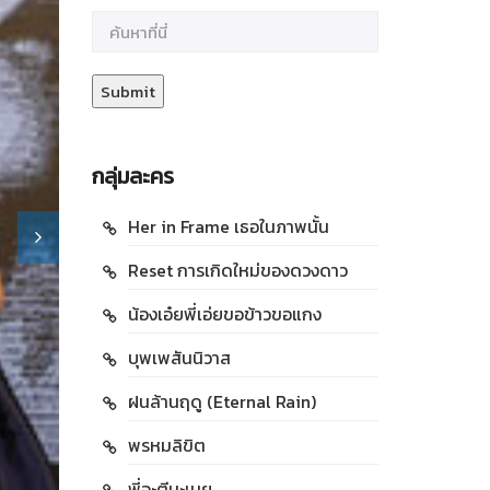
กลุ่มละคร
Her in Frame เธอในภาพนั้น
Reset การเกิดใหม่ของดวงดาว
น้องเอ๋ยพี่เอ่ยขอข้าวขอแกง
บุพเพสันนิวาส
ฝนล้านฤดู (Eternal Rain)
พรหมลิขิต
พี่จะตีนะเนย