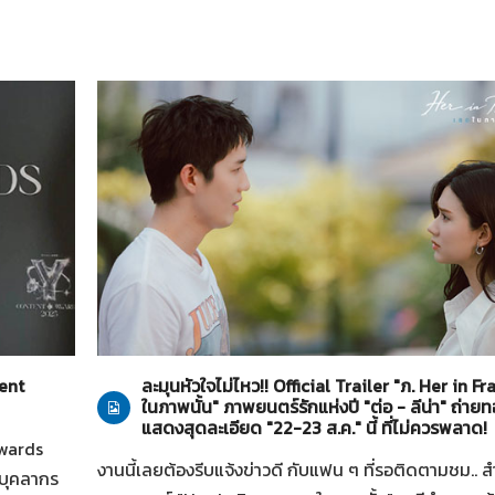
Her in Frame เธอในภาพนั้น
27-07-2569
tent
ละมุนหัวใจไม่ไหว!! Official Trailer "ภ. Her in F
ในภาพนั้น" ภาพยนตร์รักแห่งปี "ต่อ - ลีน่า" ถ่า
แสดงสุดละเอียด "22-23 ส.ค." นี้ ที่ไม่ควรพลาด!
Awards
งานนี้เลยต้องรีบแจ้งข่าวดี กับแฟน ๆ ที่รอติดตามชม.. ส
นบุคลากร