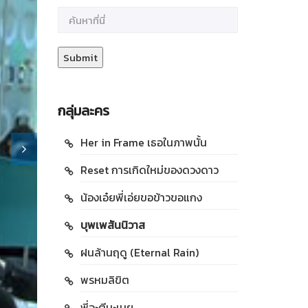
กลุ่มละคร
Her in Frame เธอในภาพนั้น
Reset การเกิดใหม่ของดวงดาว
น้องเอ๋ยพี่เอ่ยขอข้าวขอแกง
บุพเพสันนิวาส
ฝนล้านฤดู (Eternal Rain)
พรหมลิขิต
พี่จะตีนะเนย