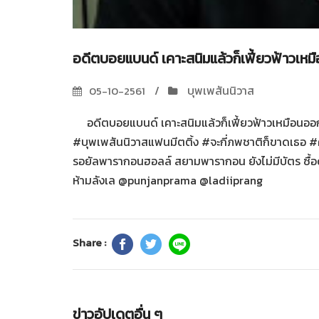
อดีตบอยแบนด์ เคาะสนิมแล้วก็เฟี้ยวฟ้าวเหมื
บุพเพสันนิวาส
05-10-2561
อดีตบอยแบนด์ เคาะสนิมแล้วก็เฟี้ยวฟ้าวเหมือนออกอัล
#บุพเพสันนิวาสแฟนมีตติ้ง #จะกี่ภพชาติก็ขาดเธอ #คว
รอยัลพารากอนฮอลล์ สยามพารากอน ยังไม่มีบัตร ซื้อด่
ห้ามลังเล @punjanprama @ladiiprang
Share :
ข่าวอัปเดตอื่น ๆ