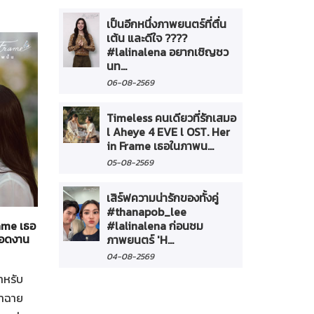
เป็นอีกหนึ่งภาพยนตร์ที่ตื่น
เต้น และดีใจ ????
#lalinalena อยากเชิญชว
นท...
06-08-2569
Timeless คนเดียวที่รักเสมอ
l Aheye 4 EVE l OST. Her
in Frame เธอในภาพน...
05-08-2569
ทั่วไป
21-07-2569
เสิร์ฟความน่ารักของทั้งคู่
#thanapob_lee
#lalinalena ก่อนชม
rame เธอ
"Broadcast Thai Television" ร่วมเปิดบูธที่งาน
ยทอดงาน
"Thailand Content Market 2026" กับตลาดซื้อข
ภาพยนตร์ 'H...
คอนเทนต์และการเจรจาธุรกิจสร้างสรรค์นานาชาติ
04-08-2569
ำหรับ
"Broadcast Thai Television" ร่วมเปิดบูธที่งาน "Thaila
้าฉาย
Content Market 2026" กับตลาดซื้อขายคอนเทนต์และก