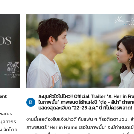
Her in Frame เธอในภาพนั้น
27-07-2569
tent
ละมุนหัวใจไม่ไหว!! Official Trailer "ภ. Her in F
ในภาพนั้น" ภาพยนตร์รักแห่งปี "ต่อ - ลีน่า" ถ่า
แสดงสุดละเอียด "22-23 ส.ค." นี้ ที่ไม่ควรพลาด!
Awards
งานนี้เลยต้องรีบแจ้งข่าวดี กับแฟน ๆ ที่รอติดตามชม.. ส
นบุคลากร
ภาพยนตร์ "Her in Frame เธอในภาพนั้น" จะมีกำหนดเข
ัง จัดโดย