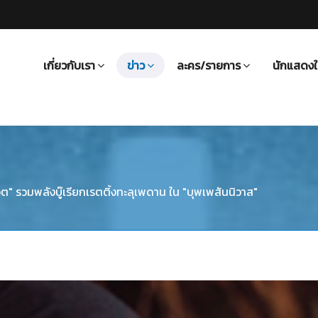
เกี่ยวกับเรา
ข่าว
ละคร/รายการ
นักแสดงใ
ก็อต" รวมพลังบู๊เรียกเรตติ้งทะลุเพดาน ใน "บุพเพสันนิวาส"