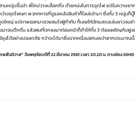
งสามหนุ่มขึ้นม้า พี่ใหม่วางบล็อกกิ้ง ตำแหน่งในการจุดไฟ แต่ในความยากที
ว่างจุดไฟเผา พวกทหารที่ดูแลคลังสินค้าก็โผล่เข้ามา ซึ่งทั้ง 3 หนุ่มก็บู๊ไ
ชุดใหญ่ แต่ภาพออกมาสวยสมใจผู้กำกับ ก็เลยให้นักแสดงเล่นยาวจนถ่
ลยมาจนดึกดื่น แล้วฝนที่ตกลงมาก่อนหน้าก็ทำให้ทั้ง 3 ต้องเผชิญกับฝูงย
หนียุงได้อย่างปลอดภัย กว่าจะได้มาซึ่งฉากหนึ่งบอกเลยว่ายากประมาณนี้
พเพสันนิวาส" วันพฤหัสบดีที่ 22 มีนาคม 2561 เวลา 20.20 น. ทางช่อง 33HD