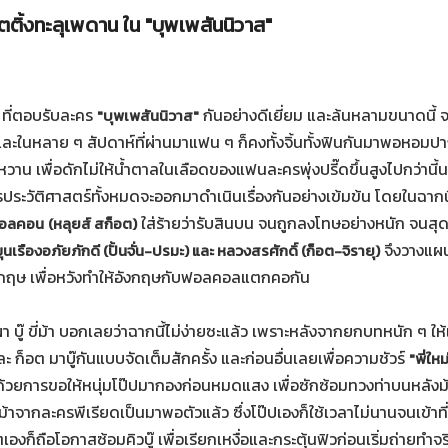
เรตติ้งทะลุเพดาน ใน "บุพเพสันนิวาส"
ที่ตอบรับละคร
กันอย่างดีเยี่ยม และล้นหลามขนาดนี้ 
"บุพเพสันนิวาส"
่าได้ และในหลาย ๆ สัปดาห์ที่ผ่านมาแฟน ๆ ก็คงทั้งจิ้นทั้งฟินกันมาพอหอม
าน เพื่อดักไม่ให้น้ำตาลในเลือดของแฟนละครพุ่งปรี๊ดขึ้นสูงไปกว่านี้นะ
ครประวัติศาสตร์ทั้งหมดจะออกมาดำเนินเรื่องกันอย่างเข้มข้น โดยในฉากนี้
ใส่ร้ายว่ารับสินบน จนถูกลงโทษอย่างหนัก จนสุด
ฟอลคอน
(หลุยส์ สก็อต)
จึงวางแผนท
นเรืองอภัยภักดี (ปั้นจั่น-ปรมะ) และ หลวงสรศักดิ์ (ก็อต-จิรายุ)
อังกฤษ เพื่อหวังทำให้อังกฤษกับฟอลคอลแตกคอกัน
บู๊ ขี่ม้า บอกเลยว่าฉากนี้ไม่ง่ายซะแล้ว เพราะหลังจากยกบทหนัก ๆ ให้
และ ก็อต มาบู๊กันแบบจัดเต็มสักครั้ง และก่อนอื่นเลยเพื่อความชัวร์
"พี่ให
้า ด้วยการขอให้หนุ่มโป๊ปมากองก่อนหมดแสง เพื่อซักซ้อมทวงท่าบนหลังม้
่ม้าจากละครพีเรียดเป็นมาพอตัวแล้ว ซึ่งโป๊ปเองก็ใช้เวลาไม่นานจนเข้าที
ตเองก็ถือโอกาสซ้อมคิวบู๊ เพื่อเรียกเหงื่อและกระตุ้นฟิวก่อนเริ่มถ่ายทำจริ