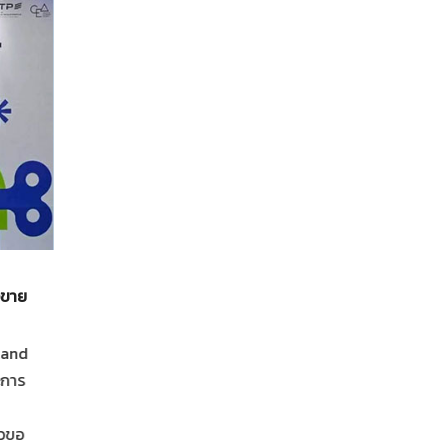
ทั่วไป
19-07-2569
"พี่หน่อง-พี่ไก่" มอบช่อดอกไม้ร่วมแสดงความยินดี 
อขาย
ฉลองเปิด "Cloud 11" ครีเอทีฟแลนด์มาร์กแห่งใหม่
ไทยและเอเชีย
land
"พี่หน่อง-พี่ไก่" มอบช่อดอกไม้ร่วมแสดงความยินดี และฉ
ะการ
เปิด "Cloud 11" ครีเอทีฟแลนด์มาร์กแห่งใหม่ของไทยและเอ
อย่างเป็นทางการ ท่ามกลางบรรยากาศที่สนุก คึกคัก เต็มไ
าวขอ
สีสันของดนตรี ศิลปะ แฟชั่น และพลังแห่งความคิดสร้างสรรค