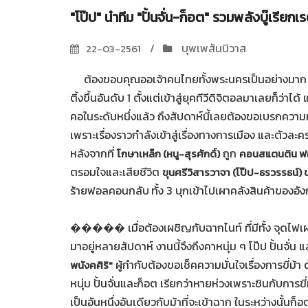
"โป๊ป" นำทีม "ปั้นจั่น-ก็อต" รวมพลังบู๊เรียก
บุพเพสันนิวาส
22-03-2561
ต้องขอบคุณออเจ้าคนไทยทั้งพระนครเป็นอย่างมาก 
ติ้งขึ้นอันดับ 1 ตั้งแต่เข้าสู่ยุคทีวีดิจิตอลมาเลยก็ว
คอในระดับหนึ่งแล้ว ถึงสัปดาห์นี้เลยต้องขอเบรกความหว
เพราะเรื่องราวกำลังเข้าสู่เรื่องทางการเมือง และตัวละ
หลังจากที่
ถูก
โกษาเหล็ก (หนู-สุรศักดิ์)
คอนสแตนติน 
ตรอมใจและเสียชีวิต
ขุนศรีวิสารวาจา (โป๊ป-ธรวรรธน์) ขุ
ร้ายฟอลคอนกลับ
ทั้ง 3 บุกเข้าไปเผาคลังสินค้าของ
����� เมื่อต้องเผชิญกับฉากไนท์ ที่มีทั้ง จุดไฟเผา 
มาอยู่หลายสัปดาห์ งานนี้จึงถึงคาหนุ่ม ๆ โป๊ป ปั้นจั่น 
ผู้กำกับต้องขอเช็คความมั่นใจเรื่องการขี่ม
พนังคศิริ"
หนุ่ม ปั้นจั่นและก็อต เรียกว่าหายห่วงเพราะชินกับการขี
เป็นอันหนึ่งอันเดียวกับม้าที่จะเข้าฉาก ในระหว่างนั้นก็อ