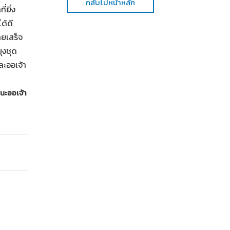
กลับไปหน้าหลัก
่ยิ่ง
ด้ดี
ายเสร็จ
ุงชุด
ละออเจ้า
 นะออเจ้า