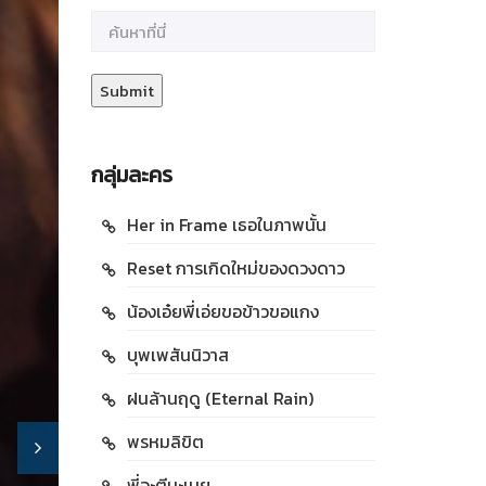
กลุ่มละคร
Her in Frame เธอในภาพนั้น
Reset การเกิดใหม่ของดวงดาว
น้องเอ๋ยพี่เอ่ยขอข้าวขอแกง
บุพเพสันนิวาส
ฝนล้านฤดู (Eternal Rain)
พรหมลิขิต
พี่จะตีนะเนย