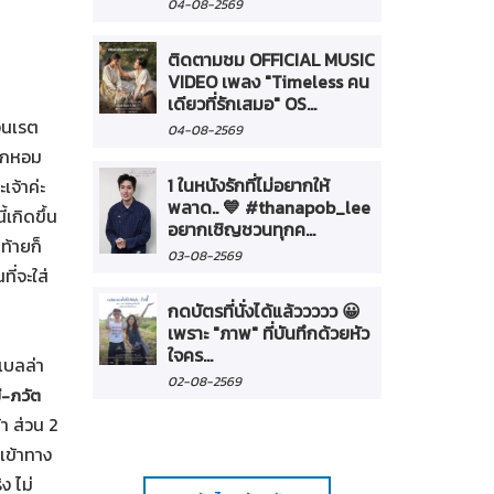
04-08-2569
ติดตามชม OFFICIAL MUSIC
VIDEO เพลง "Timeless คน
เดียวที่รักเสมอ" OS...
จนเรต
04-08-2569
ปากหอม
1 ในหนังรักที่ไม่อยากให้
เจ้าค่ะ
พลาด.. 💙 #thanapob_lee
เกิดขึ้น
อยากเชิญชวนทุกค...
ท้ายก็
03-08-2569
ี่จะใส่
กดบัตรที่นั่งได้แล้ววววว 😀
เพราะ "ภาพ" ที่บันทึกด้วยหัว
ใจคร...
เบลล่า
02-08-2569
ม่-ภวัต
า ส่วน 2
่เข้าทาง
ง ไม่