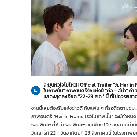
Her in Frame เธอในภาพนั้น
27-07-2569
ontent
ละมุนหัวใจไม่ไหว!! Official Trailer "ภ. Her in
ในภาพนั้น" ภาพยนตร์รักแห่งปี "ต่อ - ลีน่า" ถ
แสดงสุดละเอียด "22-23 ส.ค." นี้ ที่ไม่ควรพลา
t Awards
งานนี้เลยต้องรีบแจ้งข่าวดี กับแฟน ๆ ที่รอติดตามชม..
ดันบุคลากร
ภาพยนตร์ "Her in Frame เธอในภาพนั้น" จะมีกำหนด
หลัง จัดโดย
รอบพิเศษ ย้ำ! ว่ารอบพิเศษรวมเพียง 10 รอบฉายเท่านั้
ารสนับสนุน
วันเสาร์ที่ 22 - วันอาทิตย์ที่ 23 สิงหาคมนี้ ในโรงภาพย