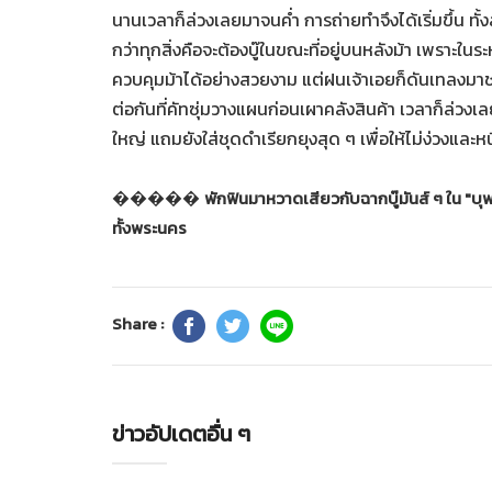
นานเวลาก็ล่วงเลยมาจนค่ำ การถ่ายทำจึงได้เริ่มขึ้น ทั้
กว่าทุกสิ่งคือจะต้องบู๊ในขณะที่อยู่บนหลังม้า เพราะในระห
ควบคุมม้าได้อย่างสวยงาม แต่ฝนเจ้าเอยก็ดันเทลงมา
ต่อกันที่คัทซุ่มวางแผนก่อนเผาคลังสินค้า เวลาก็ล่วงเ
ใหญ่ แถมยังใส่ชุดดำเรียกยุงสุด ๆ เพื่อให้ไม่ง่วงและ
�����
พักฟินมาหวาดเสียวกับฉากบู๊มันส์ ๆ ใน "บุ
ทั้งพระนคร
Share :
ข่าวอัปเดตอื่น ๆ