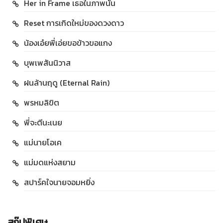
Her in Frame เธอในภาพนั้น
Reset การเกิดใหม่ของดวงดาว
น้องเอ๋ยพี่เอ่ยขอข้าวขอแกง
บุพเพสันนิวาส
ฝนล้านฤดู (Eternal Rain)
พรหมลิขิต
พี่จะตีนะเนย
แม่นายโอเค
แม่มดแห่งสยาม
สปาร์คใจนายจอมหยิ่ง
สกู๊ปพิเศษ