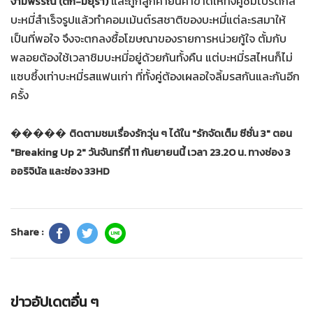
และถูกลูกค้ายื่นคำขาดให้ทั้งคู่ชิมโปรดักส์
งามพรรณ (ตั๊ก-มยุรา)
บะหมี่สำเร็จรูปแล้วทำคอมเม้นต์รสชาติของบะหมี่แต่ละรสมาให้
เป็นที่พอใจ จึงจะตกลงซื้อโฆษณาของรายการหน่วยกู้ใจ ตั้มกับ
พลอยต้องใช้เวลาชิมบะหมี่อยู่ด้วยกันทั้งคืน แต่บะหมี่รสไหนก็ไม่
แซบซึ้งเท่าบะหมี่รสแฟนเก่า ที่ทั้งคู่ต้องเผลอใจลิ้มรสกันและกันอีก
ครั้ง
�����
ติดตามชมเรื่องรักวุ่น ๆ ได้ใน "รักจัดเต็ม ซีซั่น 3" ตอน
"Breaking Up 2" วันจันทร์ที่ 11 กันยายนนี้ เวลา 23.20 น. ทางช่อง 3
ออริจินัล และช่อง 33HD
Share :
ข่าวอัปเดตอื่น ๆ