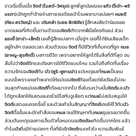
ราวเริ่มขึ้นเมื่อ
ลูกพี่ลูกน้องของ
จิตต์ (โมสต์-วิศรุต)
แก้ว (จ๊ะจ๋า-พริ
มักถูกทำร้ายร่างกายจนต้องเข้าโรงพยาบาลบ่อยๆ
มรตา)
หมอดี
และ
รู้สึกสงสัยว่าร่องรอย
(ก้อง สรวิชญ์)
เติมกล้า (บอย สิทธิชัย)
บาดแผลที่เกิดขึ้นตามตัวของ
เกิดจากฝีมือใครกันแน่ ส่วน
จิตต์
เองก็รู้สึกแปลกๆ เมื่อจู่ๆ เธอก็ได้ยินเสียงเด็ก
แองจี้ (ซาร่า-เล็กจ์)
อยู่ใกล้ๆ ตลอดเวลา ส่วนตัวของ
ก็มีชีวิตที่เก็บกดที่ถูก
จิตต์
กมล
บงการชีวิต เพราะอยากให้ลูกได้ในสิ่งที่ดีที่สุด จน
(อาหนู-สุรศักดิ์)
ลืมไปว่า
รักและต้องการใช้ชีวิตแบบไหน รวมไปถึงกีดกั้นเรื่อง
จิตต์
ความรักของ
กับ
แต่เหตุผลที่
เป็นคน
จิตต์
บัว (ซูริ-ซูซานน่า)
กมล
แบบนี้เพราะเคยทำพลาดให้แม่ของ
ท้องตั้งแต่ยังเรียนไม่จบ
จิตต์
จนสุดท้ายแม่ของ
ก็ต้องมาจากไป ซึ่งในระหว่างนั้น
และ
จิตต์
จิตต์
บัว
ได้ถูกเลือกให้แสดงละครโรมิโอกับจูเลียต แต่
ไม่สนับสนุนให้
กมล
แสดงละครครั้งนี้ และด้วยคำมั่นสัญญาที่
เคยให้ไว้กับ
จิตต์
จิตต์
บัว
ดื้อรั้นและขัดคำสั่งของ
จนมีปัญหากับ
รุนแรงมากขึ้น
จิตต์
กมล
กมล
ส่วนต้นเหตุของการเจ็บตัวทั้งหมดของ
เกิดขึ้นจากใคร แล้ว
จิตต์จะ
ทำไม
ถึงมีท่าแปลกๆ ทั้งที่ยังรัก
หมดหัวใจ ความสัมพันธ์
บัว
จิตต์