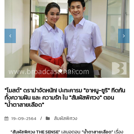
"โมสต์" ดราม่าจัดหนัก! ปะทะคารม "อาหนู-ซูริ" กีดกัน
ทั้งความฝัน และ ความรัก ใน "สัมผัสพิศวง" ตอน
"น้ำตาสายเลือด"
สัมผัสพิศวง
19-09-2564
เสนอตอน
เรื่อง
“สัมผัสพิศวง THE SENSE”
“น้ำตาสายเลือด”