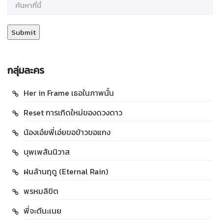
กลุ่มละคร
Her in Frame เธอในภาพนั้น
Reset การเกิดใหม่ของดวงดาว
น้องเอ๋ยพี่เอ่ยขอข้าวขอแกง
บุพเพสันนิวาส
ฝนล้านฤดู (Eternal Rain)
พรหมลิขิต
พี่จะตีนะเนย