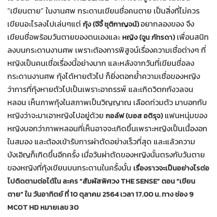
”เขียนตาย” ในงานศพ กระดานเขียนชื่อคนตาย เป็นสิ่งที่ไม่ควร
เขียนอะไรลงไปเล่นๆแต่
อยากลองของ จึง
กุ้ง (จีจี้ ชุติกาญจน์)
เขียนชื่อพร้อมวันตายของตนเองและ
เพื่อนสนิท
หญิง (จูน ภัทรดา)
ลงบนกระดานงานศพ เพราะต้องการพิสูจน์เรื่องความเชื่อต่างๆ ที่
หญิงเป็นคนเชื่อเรื่องนี้อย่างมาก และหลังจากวันที่เขียนชื่อลง
กระดานงานศพ กุ้งได้หายตัวไป ก็ยิ่งตอกย้ำความเชื่อของหญิง
ว่าการที่กุ้งหายตัวไปเป็นเพราะอาถรรพ์ และเกิดวิตกกังวลจน
หลอน เห็นภาพกุ้งในสภาพเป็นวิญญาณ เลือดท่วมตัว มาบอกกับ
หญิงว่าจะมาเอาหญิงไปอยู่ด้วย
แฟนหนุ่มของ
กอล์ฟ (บอส อติรุจ)
หญิงบอกว่าภาพหลอนที่เห็นอาจจะเกิดขึ้นเพราะหญิงเป็นเนื้องอก
ในสมอง และต้องเข้ารับการผ่าตัดอย่างเร็วที่สุด และแล้วความ
บังเอิญก็เกิดขึ้นอีกครั้ง เมื่อวันผ่าตัดของหญิงนั้นตรงกับวันตาย
ของหญิงที่กุ้งเขียนบนกระดานในครั้งนั้น
เรื่องราวจะเป็นอย่างไรต่อ
ไปติดตามต่อได้ใน ละคร “สัมผัสพิศวง THE SENSE” ตอน “เขียน
ตาย” ใน วันอาทิตย์ ที่ 10 ตุลาคม 2564 เวลา 17.00 น. ทาง ช่อง 9
MCOT HD หมายเลข 30