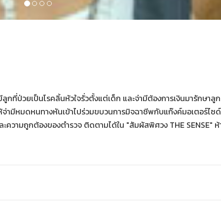
มีลูกที่ป่วยเป็นโรคลิ้นหัวใจรั่วตั้งแต่เด็ก และจ่ามีต้องการเงินมารักษาลู
ห้จ่ามีหมดหนทางหันเข้าไปร่วมขบวนการมิจฉาชีพกับแก๊งค์มอเตอร์ไซด
้าที่และความถูกต้องของตำรวจ ติดตามได้ใน "สัมผัสพิศวง THE SENSE" ห