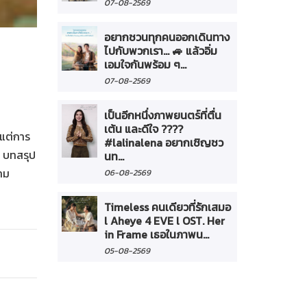
07-08-2569
อยากชวนทุกคนออกเดินทาง
ไปกับพวกเรา... 🚙 แล้วอิ่ม
เอมใจกันพร้อม ๆ...
07-08-2569
เป็นอีกหนึ่งภาพยนตร์ที่ตื่น
เต้น และดีใจ ????
กแต่การ
#lalinalena อยากเชิญชว
์ บทสรุป
นท...
้าม
06-08-2569
Timeless คนเดียวที่รักเสมอ
l Aheye 4 EVE l OST. Her
in Frame เธอในภาพน...
05-08-2569