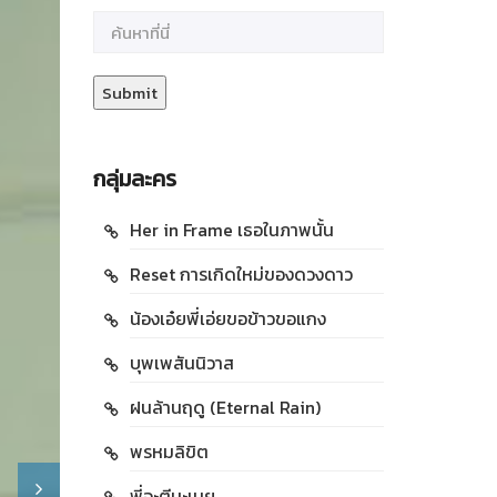
กลุ่มละคร
Her in Frame เธอในภาพนั้น
Reset การเกิดใหม่ของดวงดาว
น้องเอ๋ยพี่เอ่ยขอข้าวขอแกง
บุพเพสันนิวาส
ฝนล้านฤดู (Eternal Rain)
พรหมลิขิต
พี่จะตีนะเนย