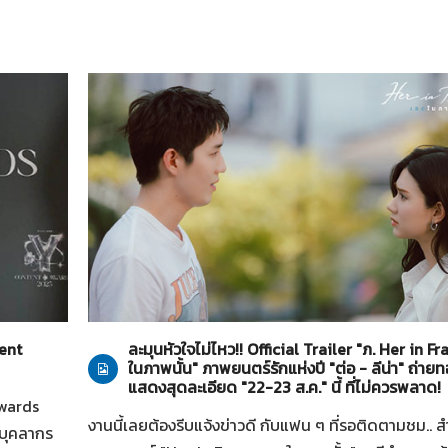
Her in Frame เธอในภาพนั้น
27-07-2569
tent
ละมุนหัวใจไม่ไหว!! Official Trailer "ภ. Her in F
ในภาพนั้น" ภาพยนตร์รักแห่งปี "ต่อ - ลีน่า" ถ่า
แสดงสุดละเอียด "22-23 ส.ค." นี้ ที่ไม่ควรพลาด!
Awards
งานนี้เลยต้องรีบแจ้งข่าวดี กับแฟน ๆ ที่รอติดตามชม.. ส
นบุคลากร