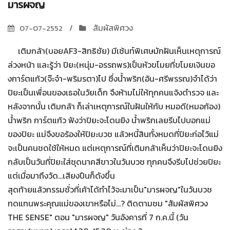
มารผจญ
สัมผัสพิศวง
07-07-2552
เติมกล้า(บอยAF3-สิทธิชัย) มีเซ้นท์พิเศษมักฝันเห็นเหตุการณ์
ล่วงหน้า และรู้ว่า ปิยะ(หนุ่ม-อรรถพร)เป็นหัวขโมยที่ขโมยเงินขอ
งการ์ตแก้ว(จ๊ะจ๋า-พริมรตา)ไป ซึ่งน้ำพริก(อ้น-ศรีพรรณ)จำได้ว่า
ปิยะเป็นเพื่อนของเธอในวัยเด็ก จึงห้ามไม่ให้ทุกคนแจ้งตำรวจ และ
หลังจากนั้น เติมกล้า ก็เล่าเหตุการณ์ในฝันให้กับ หมอดี(หมอก้อง)
น้ำพริก การ์ตแก้ว ฟังว่าปิยะจะโดนยิง น้ำพริกเลยรีบไปบอกแม่
ของปิยะ แม่จึงขอร้องให้ปิยะบวช แล้วหนี้สินทั้งหมดที่ปิยะก่อไว้แม่
จะเป็นคนชดใช้ให้หมด แต่เหตุการณ์ที่เติมกล้าเห็นว่าปิยะจะโดนยิง
กลับเป็นวันที่ปิยะใส่ชุดนาคสีขาวในวันบวช ทุกคนจึงรีบไปช่วยปิยะ
แต่เมื่อมาถึงวัด...เสียงปืนก็ดังขึ้น
สุดท้ายแล้วกรรมชั่วที่เค้าได้ทำไว้จะมาเป็น"มารผจญ"ในวันบวช
ทดแทนพระคุณแม่ของเขาหรือไม่...? ติดตามชม "สัมผัสพิศวง
THE SENSE" ตอน "มารผจญ" วันอังคารที่ 7 ก.ค.นี้ (วัน