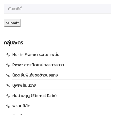
กลุ่มละคร
Her in Frame เธอในภาพนั้น
Reset การเกิดใหม่ของดวงดาว
น้องเอ๋ยพี่เอ่ยขอข้าวขอแกง
บุพเพสันนิวาส
ฝนล้านฤดู (Eternal Rain)
พรหมลิขิต