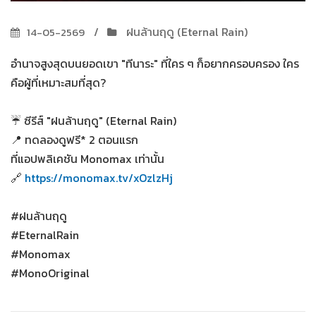
ฝนล้านฤดู (Eternal Rain)
14-05-2569
อำนาจสูงสุดบนยอดเขา "ทีนาระ" ที่ใคร ๆ ก็อยากครอบครอง ใคร
คือผู้ที่เหมาะสมที่สุด?
☔ ซีรีส์ "ฝนล้านฤดู" (Eternal Rain)
📍 ทดลองดูฟรี* 2 ตอนแรก
ที่แอปพลิเคชัน Monomax เท่านั้น
🔗
https://monomax.tv/xOzlzHj
#ฝนล้านฤดู
#EternalRain
#Monomax
#MonoOriginal