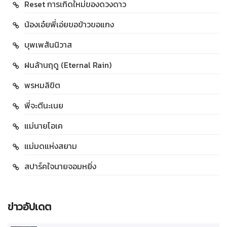
Reset การเกิดใหม่ของดวงดาว
น้องเอ๋ยพี่เอ่ยขอข้าวขอแกง
บุพเพสันนิวาส
ฝนล้านฤดู (Eternal Rain)
พรหมลิขิต
พี่จะตีนะเนย
แม่นายโอเค
แม่มดแห่งสยาม
สปาร์คใจนายจอมหยิ่ง
ข่าวอัปเดต