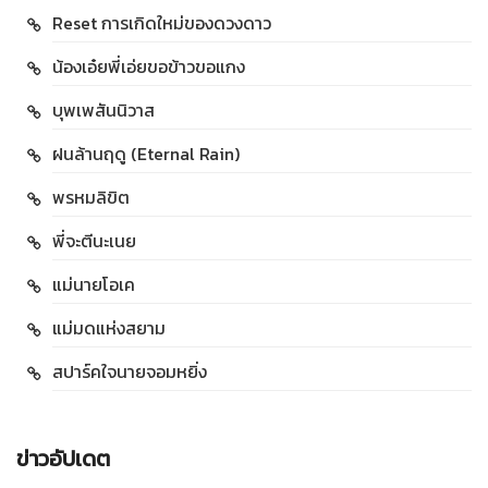
Reset การเกิดใหม่ของดวงดาว
น้องเอ๋ยพี่เอ่ยขอข้าวขอแกง
บุพเพสันนิวาส
ฝนล้านฤดู (Eternal Rain)
พรหมลิขิต
พี่จะตีนะเนย
แม่นายโอเค
แม่มดแห่งสยาม
สปาร์คใจนายจอมหยิ่ง
ข่าวอัปเดต