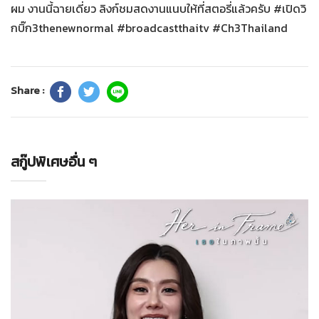
ผม งานนี้ฉายเดี่ยว ลิงก์ชมสดงานแนบให้ที่สตอรี่แล้วครับ #เปิดวิ
กบิ๊ก3thenewnormal #broadcastthaitv #Ch3Thailand
Share :
สกู๊ปพิเศษอื่น ๆ