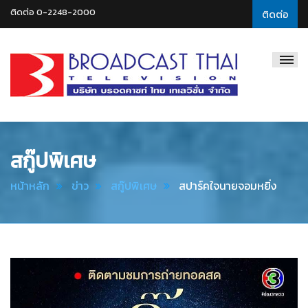
ติดต่อ 0-2248-2000
ติดต่อ
Broadcast
Thai
Television
สกู๊ปพิเศษ
หน้าหลัก
ข่าว
สกู๊ปพิเศษ
สปาร์คใจนายจอมหยิ่ง