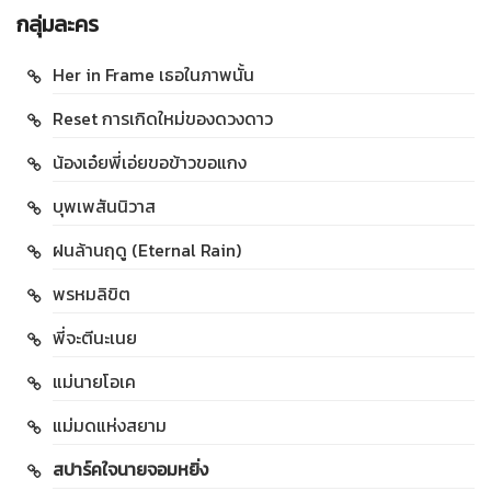
กลุ่มละคร
Her in Frame เธอในภาพนั้น
Reset การเกิดใหม่ของดวงดาว
น้องเอ๋ยพี่เอ่ยขอข้าวขอแกง
บุพเพสันนิวาส
ฝนล้านฤดู (Eternal Rain)
พรหมลิขิต
พี่จะตีนะเนย
แม่นายโอเค
แม่มดแห่งสยาม
สปาร์คใจนายจอมหยิ่ง