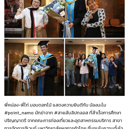
สายลับลิปกลอส
15-02-2566
พี่หน่อง-พี่ไก่ มอบดอกไม้ แสดงความยินดีกับ น้องนะโม
#point_namo นักฆ่าจาก #สายลับลิปกลอส ที่สำเร็จการศึกษา
ปริญญาตรี จากคณะการท่องเที่ยวและอุตสาหกรรมบริการ สาขา
การจัดการอีเวนท์ มหาวิทยาลัยหอการค้าไทย ชื่นชมในความตั้งใจ