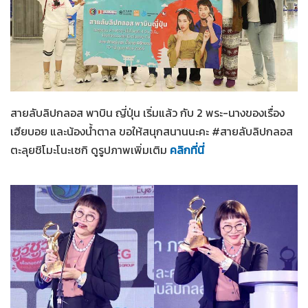
สายลับลิปกลอส
10-02-2566
สายลับลิปกลอส พาบิน ญี่ปุ่น เริ่มแล้ว กับ 2 พระ-นางของเรื่อง
เฮียบอย และน้องน้ำตาล ขอให้สนุกสนานนะคะ #สายลับลิปกลอส
ตะลุยชิโมะโนะเซกิ ดูรูปภาพเพิ่มเติม
คลิกที่นี่