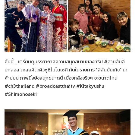
สายลับลิปกลอส
20-02-2566
คืนนี้ .. เตรียมดูบรรยากาศความสนุกสนานของทริป #สายลับลิ
ปกลอส ตะลุยคิตะคิวชูชิโมโนเซกิ กันในรายการ "สีสันบันเทิง" นะ
ค้าบบบ ภาพนิ่งยังสนุกขนาดนี้ เบื้องหลังจริงๆ จะขนาดไหน
#ch3thailand #broadcastthaitv #Kitakyushu
#Shimonoseki