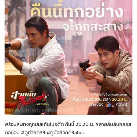
สายลับลิปกลอส
27-11-2565
พร้อมสะสางทุกปมแค้นในอดีต คืนนี้ 20.20 น. #สายลับลิปกลอส
ตอนจบ #ดูทีวีกด33 #ดูมือถือกด3plus