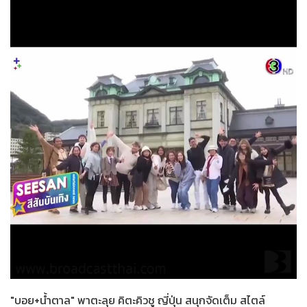
สายลับลิปกลอส
21-02-2566
"บอย+น้ำตาล" พาตะลุย คิตะคิวชู ญี่ปุ่น สนุกจัดเต็ม สไตล์