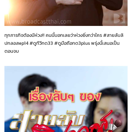
สายลับลิปกลอส
26-11-2565
ทุกภารกิจต้องมีห่วง!! คนนี้บอกเลยว่าห่วงยิ่งกว่าใคร #สายลับลิ
ปกลอสep14 #ดูทีวีกด33 #ดูมือถือกด3plus พรุ่งนี้เสนอเป็น
ตอนจบ