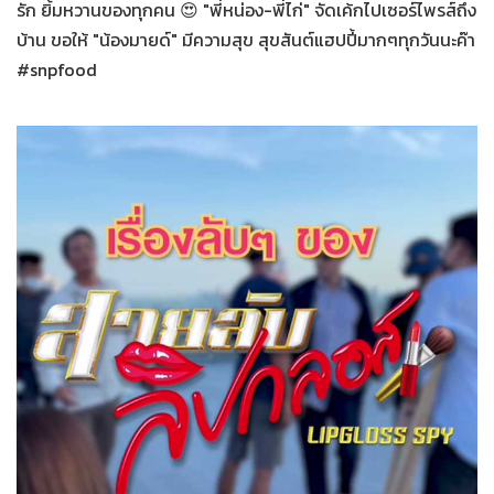
รัก ยิ้มหวานของทุกคน 😍 "พี่หน่อง-พี่ไก่" จัดเค้กไปเซอร์ไพรส์ถึง
บ้าน ขอให้ "น้องมายด์" มีความสุข สุขสันต์แฮปปี้มากๆทุกวันนะค๊า
#snpfood