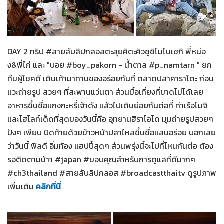
สายลับลิปกลอส
12-02-2566
DAY 2 ทริป #สายลับลิปกลอสตะลุยคิตะคิวชูชิโมโนเซกิ พี่หน่อ
ง&พี่ไก่ และ "บอย #boy_pakorn - น้ำตาล #p_namtarn " ยก
ทีมผู้โชคดี เดินเท้ามาทานของอร่อยกันที่ ตลาดปลาคาราโตะ ก่อน
แวะถ่ายรูป สวยๆ ที่สะพานแว่นตา ส่วนมื้อเที่ยงที่ขาดไม่ได้เลย
อาหารขึ้นชื่อแกงกะหรี่เจ้าดัง แล้วไปเดินย่อยกันต่อที่ ท่าเรือโมจิ
และไฮไลท์เด็ดที่สุดของวันนี้คือ อุทยานฮิราโอได มุมถ่ายรูปสวยๆ
ปังๆ เพียบ ปิดท้ายด้วยข้าวหน้าปลาไหลขึ้นชื่อแสนอร่อย บอกเลย
ว่าวันนี้ ฟิลดี อิ่มท้อง แฮปปี้สุดๆ ส่วนพรุ่งนี้จะไปที่ไหนกันต่อ ต้อง
รอติดตามน้าา #japan #ขอบคุณสำหรับการดูแลที่ดีมากๆ
#ch3thailand #สายลับลิปกลอส #broadcastthaitv ดูรูปภาพ
เพิ่มเติม
คลิกที่นี่