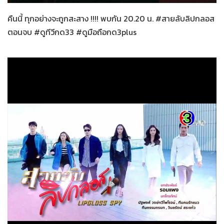
คืนนี้ ทุกอย่างจะถูกสะสาง !!!! พบกัน 20.20 น. #สายลับลิปกลอส
ตอนจบ #ดูทีวีกด33 #ดูมือถือกด3plus