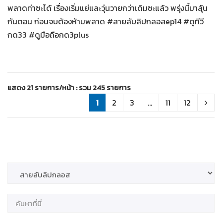
พลาดท่าซะได้ เรื่องเริ่มแย่และวุ่นวายกว่าเดิมซะแล้ว พรุ่งนี้มาลุ้น
กันตอน ก่อนจบต้องห้ามพลาด #สายลับลิปกลอสep14 #ดูทีวี
กด33 #ดูมือถือกด3plus
แสดง 21 รายการ/หน้า : รวม 245 รายการ
1
2
3
...
11
12