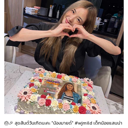
สายลับลิปกลอส
07-12-2565
🎂🎉 สุขสันต์วันเกิดนะคะ "น้องมายด์" #wjmild เด็กน้อยแสนน่า