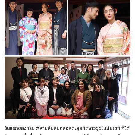
สายลับลิปกลอส
10-02-2566
วันแรกของทริป #สายลับลิปกลอสตะลุยคิตะคิวชูชิโมะโนเซกิ ก็ได้