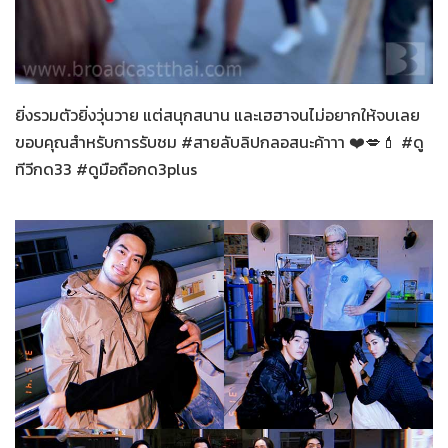
สายลับลิปกลอส
28-11-2565
ยิ่งรวมตัวยิ่งวุ่นวาย แต่สนุกสนาน และเฮฮาจนไม่อยากให้จบเลย
ขอบคุณสำหรับการรับชม #สายลับลิปกลอสนะค้าาา ❤️💋💄 #ดู
ทีวีกด33 #ดูมือถือกด3plus