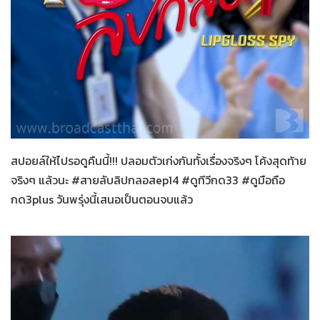
สายลับลิปกลอส
26-11-2565
สปอยล์ให้ไปรอดูคืนนี้!!! ปลอมตัวเก่งกันทั้งเรื่องจริงๆ โค้งสุดท้าย
จริงๆ แล้วนะ #สายลับลิปกลอสep14 #ดูทีวีกด33 #ดูมือถือ
กด3plus วันพรุ่งนี้เสนอเป็นตอนจบแล้ว