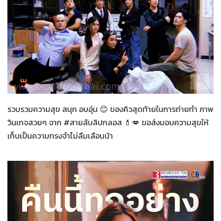
สายลับลิปกลอส
28-11-2565
รวบรวมความสุข สนุก อบอุ่น 😊 ของคิวสุดท้ายในการถ่ายทำ ภาพ
วินเทจสวยๆ จาก #สายลับลิปกลอส 💄💋 ขอส่งมอบความสุขให้
เก็บเป็นความทรงจำไม่ลืมเลือนน้า