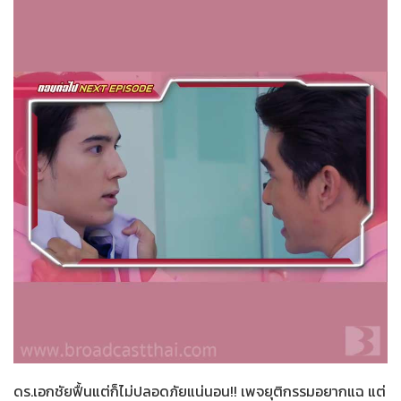
สายลับลิปกลอส
26-11-2565
ดร.เอกชัยฟื้นแต่ก็ไม่ปลอดภัยแน่นอน!! เพจยุติกรรมอยากแฉ แต่