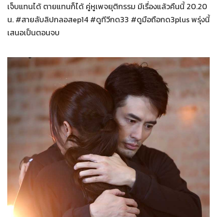
เจ็บแทนได้ ตายแทนก็ได้ คู่หูเพจยุติกรรม มีเรื่องแล้วคืนนี้ 20.20
น. #สายลับลิปกลอสep14 #ดูทีวีกด33 #ดูมือถือกด3plus พรุ่งนี้
เสนอเป็นตอนจบ