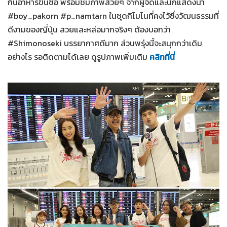
กินอาหารขึ้นชื่อ พร้อมชมภาพสวยๆ จากผู้จัดและนักแสดงนำ
#boy_pakorn #p_namtarn ในชุดกิโมโนที่คงไว้ซึ่งวัฒนธรรมที่
ดีงามของญี่ปุ่น สวยและหล่อมากจริงๆ ต้องบอกว่า
#Shimonoseki บรรยากาศดีมาก ส่วนพรุ่งนี้จะสนุกกว่าเดิม
อย่างไร รอติดตามได้เลย ดูรูปภาพเพิ่มเติม
คลิกที่นี่