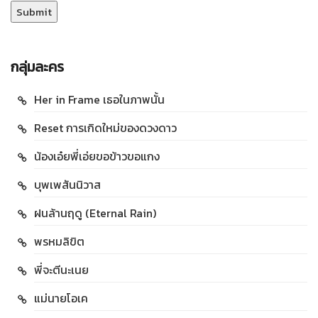
กลุ่มละคร
Her in Frame เธอในภาพนั้น
Reset การเกิดใหม่ของดวงดาว
น้องเอ๋ยพี่เอ่ยขอข้าวขอแกง
บุพเพสันนิวาส
ฝนล้านฤดู (Eternal Rain)
พรหมลิขิต
พี่จะตีนะเนย
แม่นายโอเค