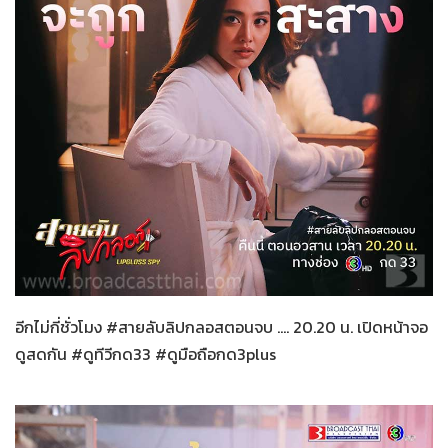
สายลับลิปกลอส
27-11-2565
อีกไม่กี่ชั่วโมง #สายลับลิปกลอสตอนจบ .... 20.20 น. เปิดหน้าจอ
ดูสดกัน #ดูทีวีกด33 #ดูมือถือกด3plus