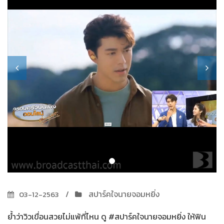
สปาร์คใจนายจอมหยิ่ง
03-12-2563
ย้ำว่าวิวเขื่อนสวยไม่แพ้ที่ไหน ดู #สปาร์คใจนายจอมหยิ่ง ให้ฟิน