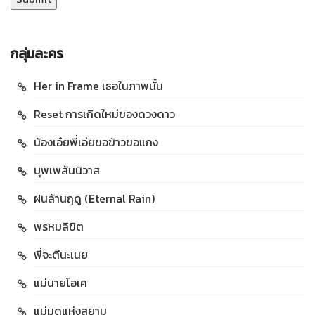
กลุ่มละคร
Her in Frame เธอในภาพนั้น
Reset การเกิดใหม่ของดวงดาว
น้องเอ๋ยพี่เอ่ยขอข้าวขอแกง
บุพเพสันนิวาส
ฝนล้านฤดู (Eternal Rain)
พรหมลิขิต
พี่จะตีนะเนย
แม่นายโอเค
แม่มดแห่งสยาม