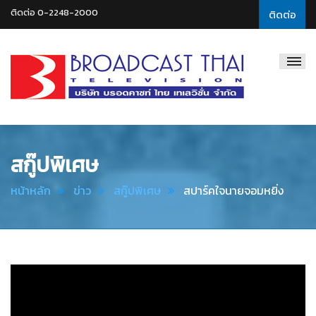
ติดต่อ 0-2248-2000
ติดต่อ
Broadcast
Thai
Television
สกู๊ปพิเศษ
หน้าหลัก
ข่าว
สกู๊ปพิเศษ
สปาร์คใจนายจอมหยิ่ง