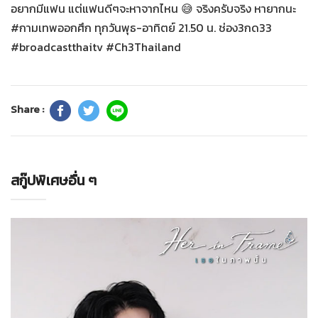
อยากมีแฟน แต่แฟนดีๆจะหาจากไหน 😅 จริงครับจริง หายากนะ
#กามเทพออกศึก ทุกวันพุธ-อาทิตย์ 21.50 น. ช่อง3กด33
#broadcastthaitv #Ch3Thailand
Share :
สกู๊ปพิเศษอื่น ๆ