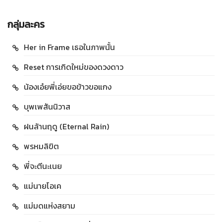
กลุ่มละคร
Her in Frame เธอในภาพนั้น
Reset การเกิดใหม่ของดวงดาว
น้องเอ๋ยพี่เอ่ยขอข้าวขอแกง
บุพเพสันนิวาส
ฝนล้านฤดู (Eternal Rain)
พรหมลิขิต
พี่จะตีนะเนย
แม่นายโอเค
แม่มดแห่งสยาม