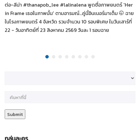
ต่อ-ลีน่า #thanapob_lee #lalinalena พูดชื่อภาพยนตร์ 'Her
in Frame เธอในภาพนั้น' ตามอารมณ์...คู่นี้อินเนอร์มาเต็ม 🤭 ฉาย
ในโรงภาพยนตร์ 4 จังหวัด รวมจำนวน 10 รอบพิเศษ ในวันเสาร์ที่
22 - วันอาทิตย์ที่ 23 สิงหาคม 2569 วันละ 1 รอบฉาย
กลุ่มละคร