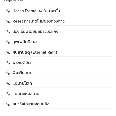
Her in Frame เธอในภาพนั้น
Reset การเกิดใหม่ของดวงดาว
น้องเอ๋ยพี่เอ่ยขอข้าวขอแกง
บุพเพสันนิวาส
ฝนล้านฤดู (Eternal Rain)
พรหมลิขิต
พี่จะตีนะเนย
แม่นายโอเค
แม่มดแห่งสยาม
สปาร์คใจนายจอมหยิ่ง