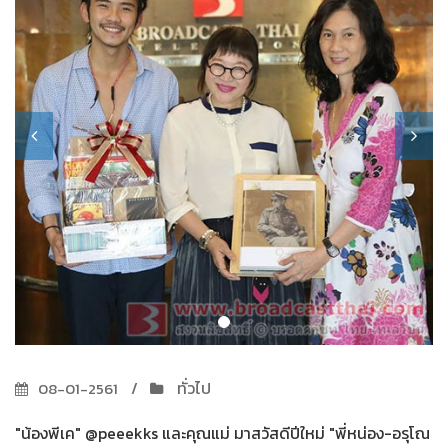
ทั่วไป
08-01-2561
"น้องพีเค" @peeekks และคุณแม่ มาสวัสดีปีใหม่ "พี่หน่อง-อรุโณ