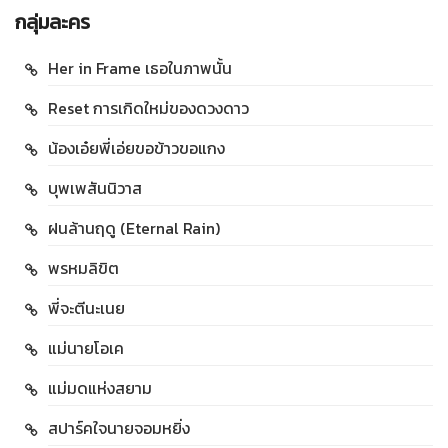
กลุ่มละคร
Her in Frame เธอในภาพนั้น
Reset การเกิดใหม่ของดวงดาว
น้องเอ๋ยพี่เอ่ยขอข้าวขอแกง
บุพเพสันนิวาส
ฝนล้านฤดู (Eternal Rain)
พรหมลิขิต
พี่จะตีนะเนย
แม่นายโอเค
แม่มดแห่งสยาม
สปาร์คใจนายจอมหยิ่ง