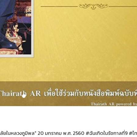
อาลัยในหลวงภูมิพล" 20 มกราคม พ.ศ. 2560 #ฉันเกิดในรัชกาลที่9 #ไ