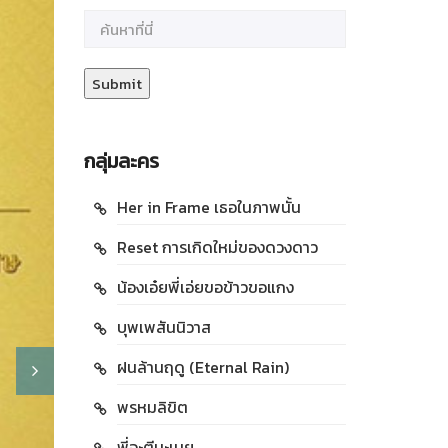
กลุ่มละคร
Her in Frame เธอในภาพนั้น
Reset การเกิดใหม่ของดวงดาว
น้องเอ๋ยพี่เอ่ยขอข้าวขอแกง
บุพเพสันนิวาส
ฝนล้านฤดู (Eternal Rain)
พรหมลิขิต
พี่จะตีนะเนย