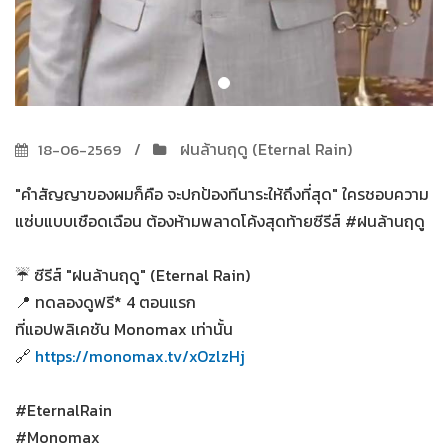
ฝนล้านฤดู (Eternal Rain)
18-06-2569
"คำสัญญาของผมก็คือ จะปกป้องทีนาระให้ถึงที่สุด" ใครชอบความ
แซ่บแบบเชือดเฉือน ต้องห้ามพลาดโค้งสุดท้ายซีรีส์ #ฝนล้านฤดู
☔ ซีรีส์ "ฝนล้านฤดู" (Eternal Rain)
📍 ทดลองดูฟรี* 4 ตอนแรก
ที่แอปพลิเคชัน Monomax เท่านั้น
🔗
https://monomax.tv/xOzlzHj
#EternalRain
#Monomax