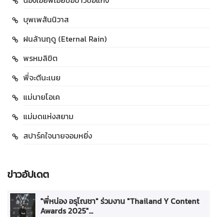
น้องเอ๋ยพี่เอ่ยขอข้าวขอแกง
บุพเพสันนิวาส
ฝนล้านฤดู (Eternal Rain)
พรหมลิขิต
พี่จะตีนะเนย
แม่นายโอเค
แม่มดแห่งสยาม
สปาร์คใจนายจอมหยิ่ง
ข่าวอัปเดต
"พี่หน่อง อรุโณชา" ร่วมงาน "Thailand Y Content
Awards 2025"...