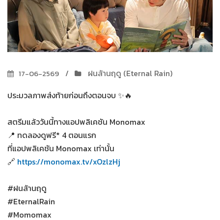
ฝนล้านฤดู (Eternal Rain)
17-06-2569
ประมวลภาพส่งท้ายก่อนถึงตอนจบ ✨🔥
สตรีมแล้ววันนี้ทางแอปพลิเคชัน Monomax
📍 ทดลองดูฟรี* 4 ตอนแรก
ที่แอปพลิเคชัน Monomax เท่านั้น
🔗
https://monomax.tv/xOzlzHj
#ฝนล้านฤดู
#EternalRain
#Momomax