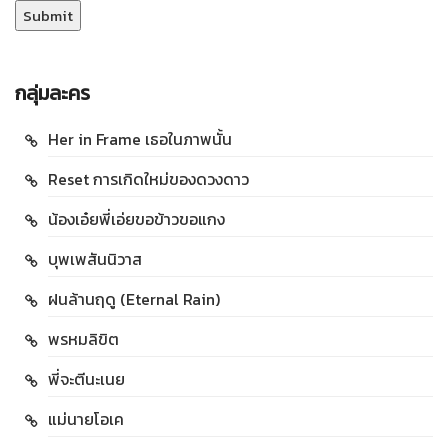
กลุ่มละคร
Her in Frame เธอในภาพนั้น
Reset การเกิดใหม่ของดวงดาว
น้องเอ๋ยพี่เอ่ยขอข้าวขอแกง
บุพเพสันนิวาส
ฝนล้านฤดู (Eternal Rain)
พรหมลิขิต
พี่จะตีนะเนย
แม่นายโอเค