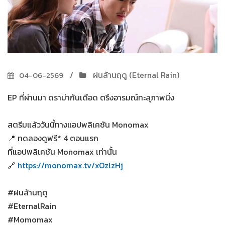
ฝนล้านฤดู (Eternal Rain)
04-06-2569
EP ที่ผ่านมา ดราม่ากันเดือด ตรึงอารมณ์ทะลุภาพนิ่ง
สตรีมแล้ววันนี้ทางแอปพลิเคชัน Monomax
📍 ทดลองดูฟรี* 4 ตอนแรก
ที่แอปพลิเคชัน Monomax เท่านั้น
🔗
https://monomax.tv/xOzlzHj
#ฝนล้านฤดู
#EternalRain
#Momomax