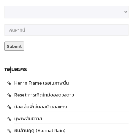
กลุ่มละคร
Her in Frame เธอในภาพนั้น
Reset การเกิดใหม่ของดวงดาว
น้องเอ๋ยพี่เอ่ยขอข้าวขอแกง
บุพเพสันนิวาส
ฝนล้านฤดู (Eternal Rain)