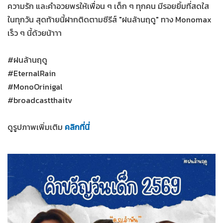
ความรัก และคำอวยพรให้เพื่อน ๆ เด็ก ๆ ทุกคน มีรอยยิ้มที่สดใส
ในทุกวัน สุดท้ายนี้ฝากติดตามซีรีส์ "ฝนล้านฤดู" ทาง Monomax
เร็ว ๆ นี้ด้วยน้าาา
#ฝนล้านฤดู
#EternalRain
#MonoOrinigal
#broadcastthaitv
ดูรูปภาพเพิ่มเติม
คลิกที่นี่