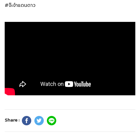
#จ๊ะจ๋าแดนดาว
Share :