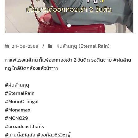
ฝนล้านฤดู (Eternal Rain)
24-09-2568
กาแฟแรงแค่ไหน ก็แพ้ออกกองเช้า 2 วันติด รอติดตาม #ฝนล้าน
ฤดู ใกล้ปิดกล้องแล้วน้าาาา
#ฝนล้านฤดู
#EternalRain
#MonoOrinigal
#Monamax
#MONO29
#broadcastthaitv
#มายด์ลภัสลัล #ออกัสวชิรวิชญ์