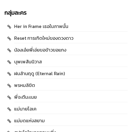
กลุ่มละคร
Her in Frame เธอในภาพนั้น
Reset การเกิดใหม่ของดวงดาว
น้องเอ๋ยพี่เอ่ยขอข้าวขอแกง
บุพเพสันนิวาส
ฝนล้านฤดู (Eternal Rain)
พรหมลิขิต
พี่จะตีนะเนย
แม่นายโอเค
แม่มดแห่งสยาม