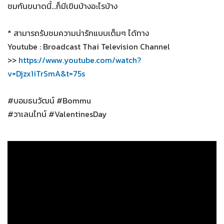
ชมกันขนาดนี้...ก็มีเขินบ้างอะไรบ้าง
* สามารถรับชมความน่ารักแบบเต็มๆ ได้ทาง
Youtube : Broadcast Thai Television Channel
>>
https://www.youtube.com/watch?
v=Djzx1iTrSmA&t=75s
#บอมธนวัฒน์ #Bommu
#วาเลนไทน์ #ValentinesDay