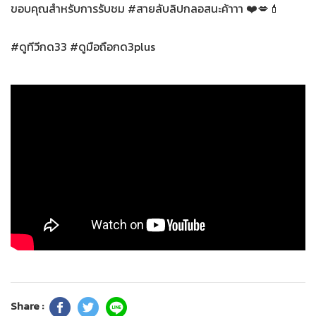
ขอบคุณสำหรับการรับชม #สายลับลิปกลอสนะค้าาา ❤️💋💄
#ดูทีวีกด33 #ดูมือถือกด3plus
Share :