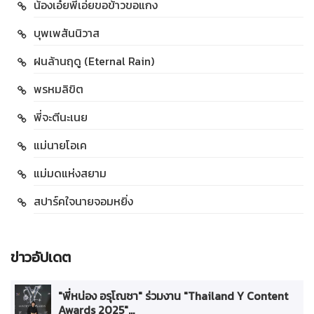
น้องเอ๋ยพี่เอ่ยขอข้าวขอแกง
บุพเพสันนิวาส
ฝนล้านฤดู (Eternal Rain)
พรหมลิขิต
พี่จะตีนะเนย
แม่นายโอเค
แม่มดแห่งสยาม
สปาร์คใจนายจอมหยิ่ง
ข่าวอัปเดต
"พี่หน่อง อรุโณชา" ร่วมงาน "Thailand Y Content
Awards 2025"...