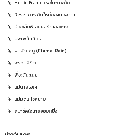
Her in Frame เธอในภาพนั้น
Reset การเกิดใหม่ของดวงดาว
น้องเอ๋ยพี่เอ่ยขอข้าวขอแกง
บุพเพสันนิวาส
ฝนล้านฤดู (Eternal Rain)
พรหมลิขิต
พี่จะตีนะเนย
แม่นายโอเค
แม่มดแห่งสยาม
สปาร์คใจนายจอมหยิ่ง