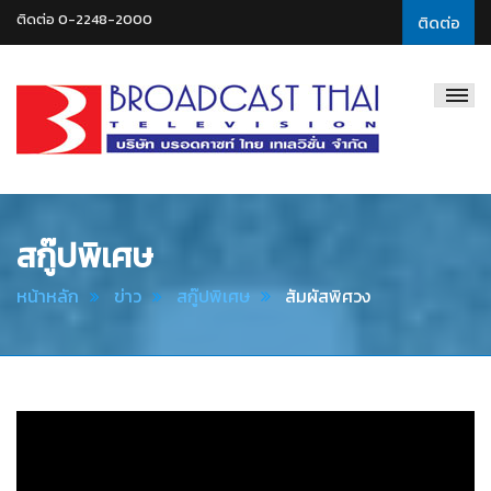
ติดต่อ 0-2248-2000
ติดต่อ
Broadcast
Thai
Television
สกู๊ปพิเศษ
หน้าหลัก
ข่าว
สกู๊ปพิเศษ
สัมผัสพิศวง