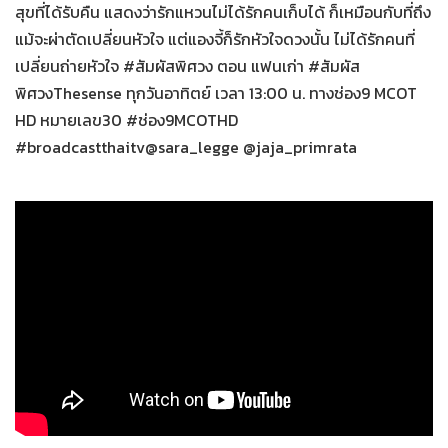
สุขที่ได้รับคืน แสดงว่ารักแหวนไม่ได้รักคนเก็บได้ ก็เหมือนกับที่ถึง
แม้จะผ่าตัดเปลี่ยนหัวใจ แต่แองจี้ก็รักหัวใจดวงนั้น ไม่ได้รักคนที่
เปลี่ยนถ่ายหัวใจ #สัมผัสพิศวง ตอน แฟนเก่า #สัมผัส
พิศวงThesense ทุกวันอาทิตย์ เวลา 13:00 น. ทางช่อง9 MCOT
HD หมายเลข30 #ช่อง9MCOTHD
#broadcastthaitv@sara_legge @jaja_primrata