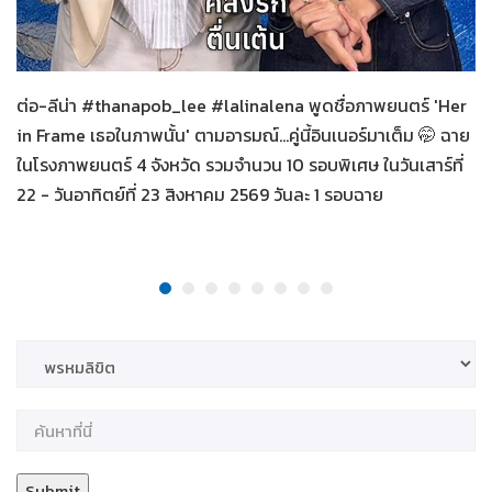
Her in Frame เธอในภาพนั้น
08-08-2569
ต่อ-ลีน่า #thanapob_lee #lalinalena พูดชื่อภาพยนตร์ 'Her
in Frame เธอในภาพนั้น' ตามอารมณ์...คู่นี้อินเนอร์มาเต็ม 🤭 ฉาย
ในโรงภาพยนตร์ 4 จังหวัด รวมจำนวน 10 รอบพิเศษ ในวันเสาร์ที่
22 - วันอาทิตย์ที่ 23 สิงหาคม 2569 วันละ 1 รอบฉาย