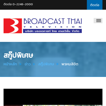
ติดต่อ 0-2248-2000
ติดต่อ
Broadcast
Thai
Television
สกู๊ปพิเศษ
หน้าหลัก
ข่าว
สกู๊ปพิเศษ
พรหมลิขิต