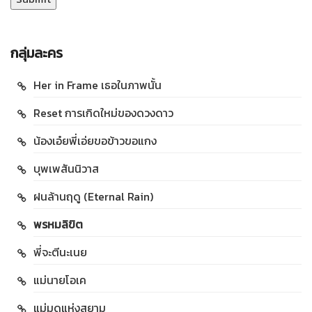
กลุ่มละคร
Her in Frame เธอในภาพนั้น
Reset การเกิดใหม่ของดวงดาว
น้องเอ๋ยพี่เอ่ยขอข้าวขอแกง
บุพเพสันนิวาส
ฝนล้านฤดู (Eternal Rain)
พรหมลิขิต
พี่จะตีนะเนย
แม่นายโอเค
แม่มดแห่งสยาม