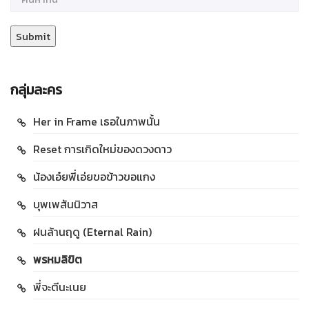
กลุ่มละคร
Her in Frame เธอในภาพนั้น
Reset การเกิดใหม่ของดวงดาว
น้องเอ๋ยพี่เอ่ยขอข้าวขอแกง
บุพเพสันนิวาส
ฝนล้านฤดู (Eternal Rain)
พรหมลิขิต
พี่จะตีนะเนย