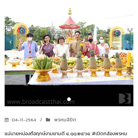
พรหมลิขิต
04-11-2564
แม่นายหน่องถือฤกษ์งามยามดี ๔.๑๑.๒๕๖๔ #เปิดกล้องพรหม