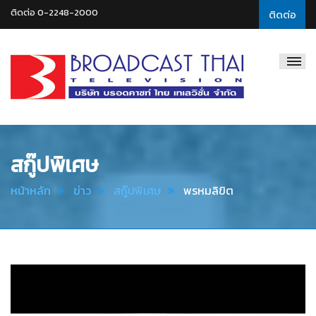
ติดต่อ 0-2248-2000
ติดต่อ
Broadcast
Thai
Television
สกู๊ปพิเศษ
หน้าหลัก
ข่าว
สกู๊ปพิเศษ
พรหมลิขิต