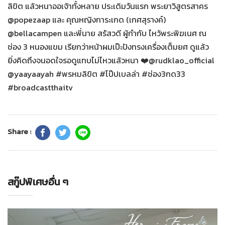
ลิขิต แล้วหนาออเจ้าทั้งหลาย ประเดิมวันแรก พระยาวิสูตรสาคร
@popezaap และ คุณหญิงการะเกด (เกศสุรางค์)
@bellacampen และพี่นาย สรัสวดี ผู้กำกับ ไหว้พระพิฆเนศ ณ
ช่อง 3 หนองแขม เรียกว่าหน้าผมเป๊ะปังทรงเครื่องเต็มยศ ดูแล้ว
ยิ่งคิดถึงจนอดใจรอดูแทบไม่ไหวแล้วหนา ❤️@rudklao_official
@yaayaayah #พรหมลิขิต #โป๊ปเบลล่า #ช่อง3กด33
#broadcastthaitv
Share :
สกู๊ปพิเศษอื่น ๆ