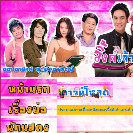
ประมวลภาพเบื้องหลังละครวิ้งค์เจ้าเสน่ห