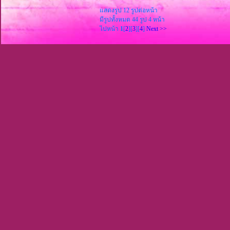
แสดงรูป 12 รูปต่อหน้า
มีรูปทั้งหมด 44 รูป 4 หน้า
ไปหน้า
1
[
2
][
3
][
4
]
Next >>