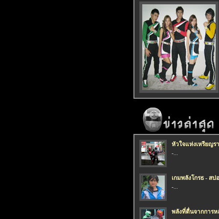
หัวใจแห่งเหรียญราช
-...
เกมพลังโกรธ - สปอร
-...
พลังที่ตื่นจากการห