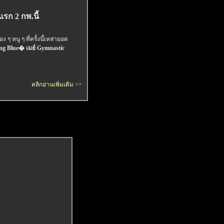
รก 2 กพ.นี้
ๆ หนู ๆ ที่ครั้งนี้เหล่ายอด
ing Blue� เมย์ Gymnastic
คลิกอ่านเพิ่มเติม >>