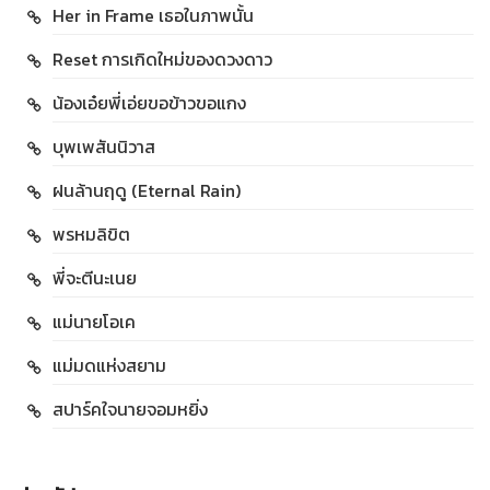
Her in Frame เธอในภาพนั้น
Reset การเกิดใหม่ของดวงดาว
น้องเอ๋ยพี่เอ่ยขอข้าวขอแกง
บุพเพสันนิวาส
ฝนล้านฤดู (Eternal Rain)
พรหมลิขิต
พี่จะตีนะเนย
แม่นายโอเค
แม่มดแห่งสยาม
สปาร์คใจนายจอมหยิ่ง