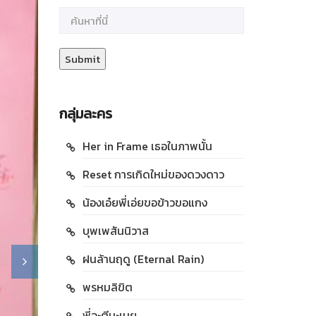
กลุ่มละคร
Her in Frame เธอในภาพนั้น
Reset การเกิดใหม่ของดวงดาว
น้องเอ๋ยพี่เอ่ยขอข้าวขอแกง
บุพเพสันนิวาส
ฝนล้านฤดู (Eternal Rain)
พรหมลิขิต
พี่จะตีนะเนย