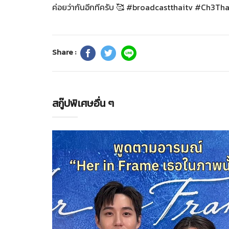
ค่อยว่ากันอีกทีครับ 🥰 #broadcastthaitv #Ch3Th
Share :
สกู๊ปพิเศษอื่น ๆ