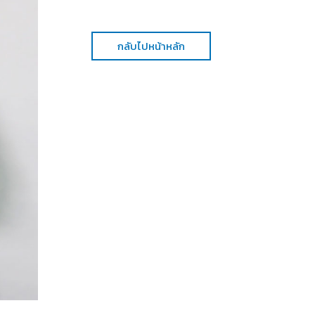
กลับไปหน้าหลัก
Her in Frame เธอในภาพนั้น
07-08-2569
อยากชวนทุกคนออกเดินทางไปกับพวกเรา... 🚙 แล้วอิ่มเอม
พร้อม ๆ กัน 💙 กับภาพยนตร์ "Her in Frame เธอในภาพนั
ฉายในโรงภาพยนตร์ 4 จังหวัด รวมจำนวน 10 รอบพิเศษ ใน
เสาร์ที่ 22 - วันอาทิตย์ที่ 23 สิงหาคม 2569 วันละ 1 รอบฉา